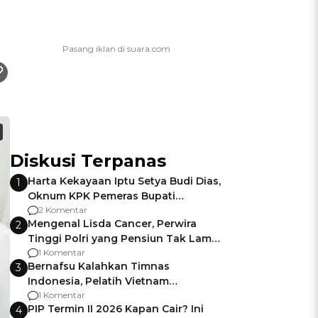
Diskusi Terpanas
Harta Kekayaan Iptu Setya Budi Dias,
1
Oknum KPK Pemeras Bupati
Pemalang
2 Komentar
Mengenal Lisda Cancer, Perwira
2
Tinggi Polri yang Pensiun Tak Lama
Usai Jadi Brigjen
1 Komentar
Bernafsu Kalahkan Timnas
3
Indonesia, Pelatih Vietnam
Berencana Pakai Jimat di Pakansari
1 Komentar
PIP Termin II 2026 Kapan Cair? Ini
4