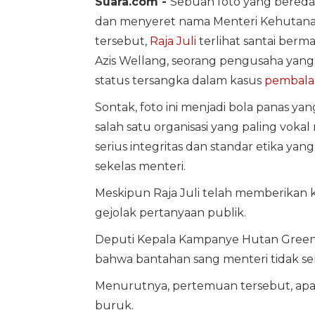
Suara.com -
Sebuah foto yang beredar 
dan menyeret nama Menteri Kehutan
tersebut,
Raja Juli
terlihat santai berm
Azis Wellang, seorang pengusaha yan
status tersangka dalam kasus
pembalak
Sontak, foto ini menjadi bola panas y
salah satu organisasi yang paling vok
serius integritas dan standar etika yan
sekelas menteri.
Meskipun Raja Juli telah memberikan kl
gejolak pertanyaan publik.
Deputi Kepala Kampanye Hutan Green
bahwa bantahan sang menteri tidak se
Menurutnya, pertemuan tersebut, apal
buruk.