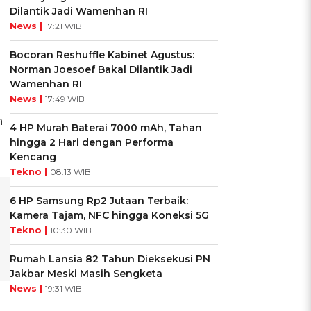
Dilantik Jadi Wamenhan RI
News |
17:21 WIB
Bocoran Reshuffle Kabinet Agustus:
Norman Joesoef Bakal Dilantik Jadi
Wamenhan RI
News |
17:49 WIB
n
4 HP Murah Baterai 7000 mAh, Tahan
hingga 2 Hari dengan Performa
Kencang
Tekno |
08:13 WIB
6 HP Samsung Rp2 Jutaan Terbaik:
Kamera Tajam, NFC hingga Koneksi 5G
Tekno |
10:30 WIB
Rumah Lansia 82 Tahun Dieksekusi PN
Jakbar Meski Masih Sengketa
News |
19:31 WIB