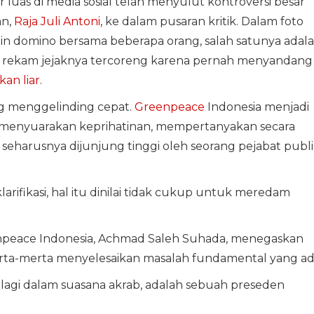
luas di media sosial telah menyulut kontroversi besar
an,
Raja Juli Antoni
, ke dalam pusaran kritik. Dalam foto
ain domino bersama beberapa orang, salah satunya adal
g rekam jejaknya tercoreng karena pernah menyandang
an liar
.
ang menggelinding cepat.
Greenpeace
Indonesia menjadi
al menyuarakan keprihatinan, mempertanyakan secara
g seharusnya dijunjung tinggi oleh seorang pejabat publ
arifikasi, hal itu dinilai tidak cukup untuk meredam
peace Indonesia, Achmad Saleh Suhada, menegaskan
rta-merta menyelesaikan masalah fundamental yang ad
agi dalam suasana akrab, adalah sebuah preseden