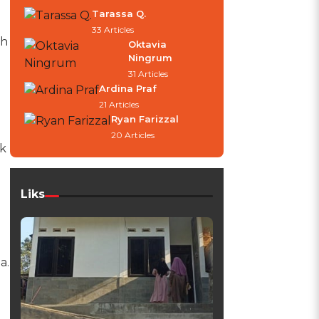
Tarassa Q.
33 Articles
ah
Oktavia
Ningrum
31 Articles
Ardina Praf
21 Articles
Ryan Farizzal
20 Articles
ik
Liks
a.