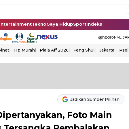
Entertainment
Tekno
Gaya Hidup
Sport
Indeks
REGIONAL:
JA
binet
Hp Murah
Piala Aff 2026
Feng Shui
Jakarta
Psel
Jadikan Sumber Pilihan
 Dipertanyakan, Foto Main
 Tersangka Pembalakan