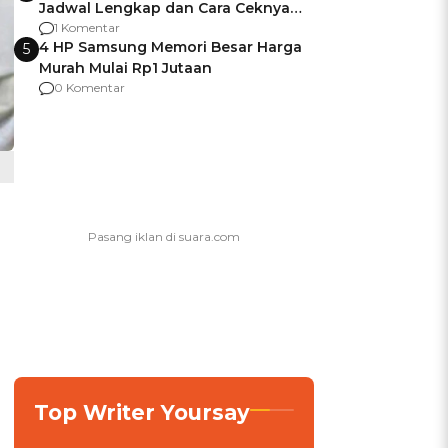
Jadwal Lengkap dan Cara Ceknya
agar Dana Tidak Hangus!
1 Komentar
4 HP Samsung Memori Besar Harga
5
Murah Mulai Rp1 Jutaan
0 Komentar
Top Writer Yoursay