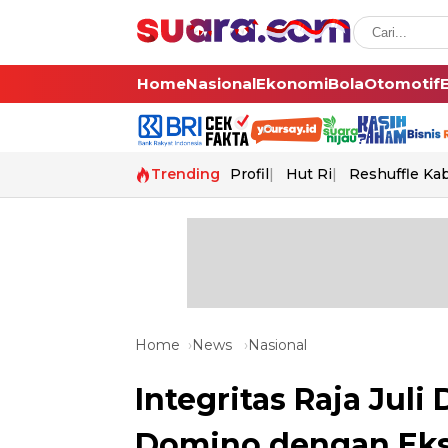
Home
Nasional
Ekonomi
Bola
Otomotif
Trending
Profil
Hut Ri
Reshuffle Ka
Home
News
Nasional
Integritas Raja Juli
Domino dengan Eks