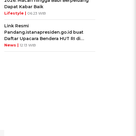
2026: Macan hingga Babi Berpeluang
Dapat Kabar Baik
Lifestyle |
06:23 WIB
Link Resmi
Pandang.istanapresiden.go.id buat
Daftar Upacara Bendera HUT RI di
Istana Negara
News |
12:13 WIB