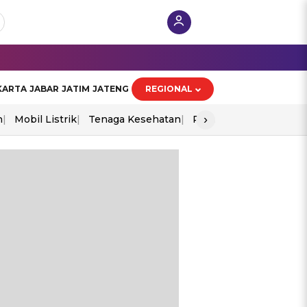
KARTA
JABAR
JATIM
JATENG
REGIONAL
›
n
Mobil Listrik
Tenaga Kesehatan
Perang As-Iran
Ekon