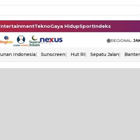
Entertainment
Tekno
Gaya Hidup
Sport
Indeks
REGIONAL:
JA
unan Indonesia
Sunscreen
Hut Ri
Sepatu Jalan
Bante