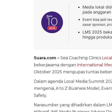
Media lokal did
pada anggaran 
Event bisa jadi r
sasar sponsor, pr
LMS 2025 bekali
hingga produksi
Suara.com -
Sesi Coaching Clinics
Loca
bekerjasama dengan
International Me
Oktober 2025 mengupas tuntas beberap
Dalam agenda Local Media Summit 202
mengenai, A to Z Business Model, Even
Safety.
Narasumber yang dihadirkan dalam LMS 2
Hilhanif, IMS Media Business Advisor 