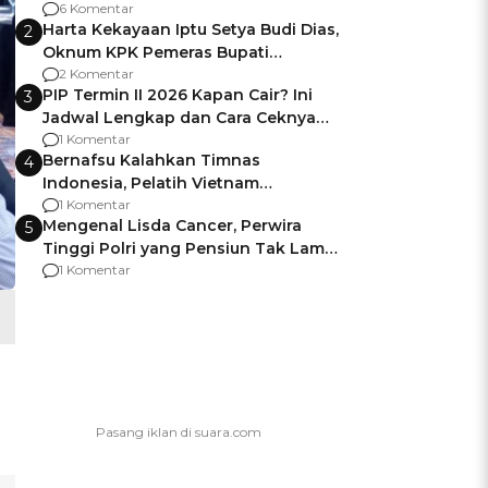
Gagalnya Negara Jamin Keamanan
6 Komentar
Harta Kekayaan Iptu Setya Budi Dias,
2
Oknum KPK Pemeras Bupati
Pemalang
2 Komentar
PIP Termin II 2026 Kapan Cair? Ini
3
Jadwal Lengkap dan Cara Ceknya
agar Dana Tidak Hangus!
1 Komentar
Bernafsu Kalahkan Timnas
4
Indonesia, Pelatih Vietnam
Berencana Pakai Jimat di Pakansari
1 Komentar
Mengenal Lisda Cancer, Perwira
5
Tinggi Polri yang Pensiun Tak Lama
Usai Jadi Brigjen
1 Komentar