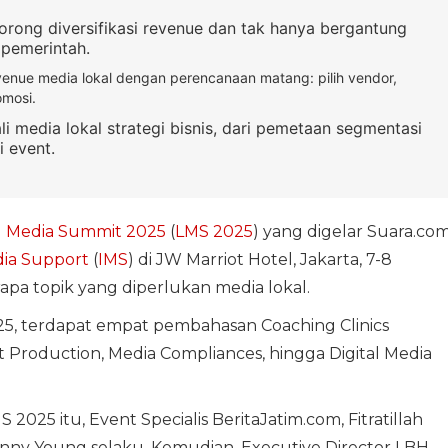
orong diversifikasi revenue dan tak hanya bergantung
pemerintah.
evenue media lokal dengan perencanaan matang: pilih vendor,
omosi.
 media lokal strategi bisnis, dari pemetaan segmentasi
 event.
l Media Summit 2025
(
LMS 2025
) yang digelar Suara.co
dia Support
(
IMS
) di JW Marriot Hotel, Jakarta, 7-8
a topik yang diperlukan media lokal.
5, terdapat empat pembahasan Coaching Clinics
t Production, Media Compliances, hingga Digital Media
025 itu, Event Specialis BeritaJatim.com, Fitratillah
Denny Young selaku. Kemudian, Executive Director LBH