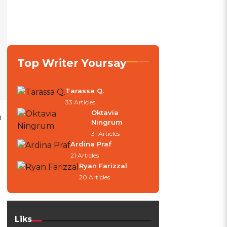
Top Writer Yoursay
Tarassa Q.
33 Articles
Oktavia
m
Ningrum
31 Articles
Ardina Praf
21 Articles
Ryan Farizzal
20 Articles
Liks