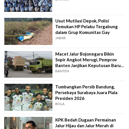
Usut Mutilasi Depok, Polisi
Temukan HP Pelaku Tergabung
dalam Grup Komunitas Gay
JABAR
Macet Jalur Bojonegara Bikin
Sopir Angkot Merugi, Pemprov
Banten Janjikan Keputusan Baru 4
Hari Lagi
BANTEN
Tumbangkan Persib Bandung,
Persebaya Surabaya Juara Piala
Presiden 2026
BOLA
KPK Bedah Dugaan Permainan
Jalur Hijau dan Jalur Merah di