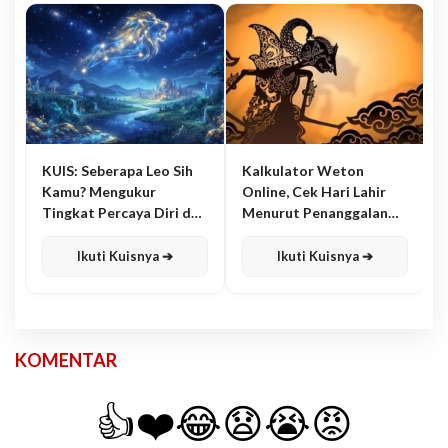
KUIS: Seberapa Leo Sih
Kalkulator Weton
Kamu? Mengukur
Online, Cek Hari Lahir
Tingkat Percaya Diri dan
Menurut Penanggalan
Karisma
Jawa
Ikuti Kuisnya ➔
Ikuti Kuisnya ➔
KOMENTAR
👍
❤️
😂
😧
😭
😡