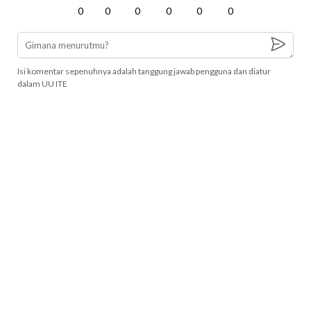
0
0
0
0
0
0
Isi komentar sepenuhnya adalah tanggung jawab pengguna dan diatur
dalam UU ITE