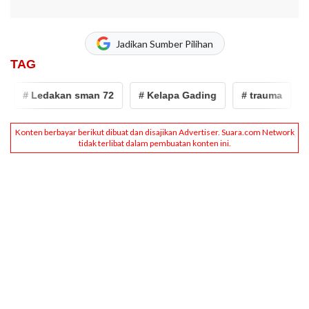
Jadikan Sumber Pilihan
TAG
# Ledakan sman 72
# Kelapa Gading
# trauma
# ka