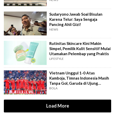
Dekat TPA
Sudaryono Jawab Soal Bisulan
Karena Telur: Saya Sengaja
Pancing Ahli Gizi!
NEWS
Rutinitas Skincare Kini Makin
Simpel, Pemilik Kulit Sensitif Mulai
Utamakan Pelembap yang Praktis
LIFESTYLE
Vietnam Unggul 1-0 Atas
Kamboja, Timnas Indonesia Masih
Tanpa Gol, Garuda di Ujung
Tanduk
BOLA
Load More