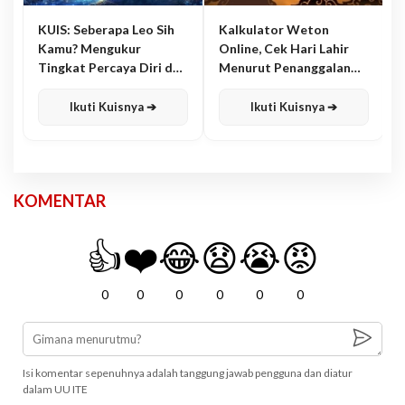
KUIS: Seberapa Leo Sih
Kalkulator Weton
Kamu? Mengukur
Online, Cek Hari Lahir
Tingkat Percaya Diri dan
Menurut Penanggalan
Karisma
Jawa
Ikuti Kuisnya ➔
Ikuti Kuisnya ➔
KOMENTAR
👍
❤️
😂
😧
😭
😡
0
0
0
0
0
0
Isi komentar sepenuhnya adalah tanggung jawab pengguna dan diatur
dalam UU ITE