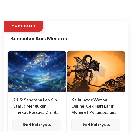
CARI TAHU
Kumpulan Kuis Menarik
KUIS: Seberapa Leo Sih
Kalkulator Weton
Kamu? Mengukur
Online, Cek Hari Lahir
Tingkat Percaya Diri dan
Menurut Penanggalan
Karisma
Jawa
Ikuti Kuisnya ➔
Ikuti Kuisnya ➔