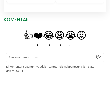
KOMENTAR
👍
❤️
😂
😧
😭
😡
0
0
0
0
0
0
Isi komentar sepenuhnya adalah tanggung jawab pengguna dan diatur
dalam UU ITE