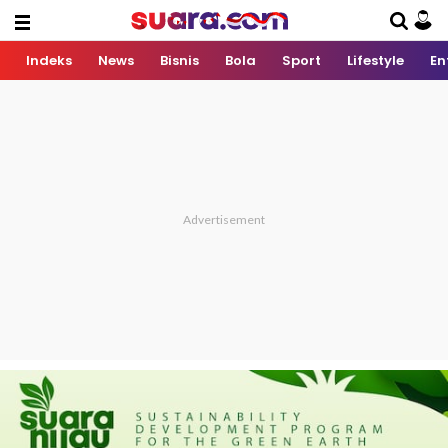
Indeks
News
Bisnis
Bola
Sport
Lifestyle
En