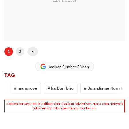
1
2
>
Jadikan Sumber Pilihan
TAG
# mangrove
# karbon biru
# Jurnalisme Konstruktif