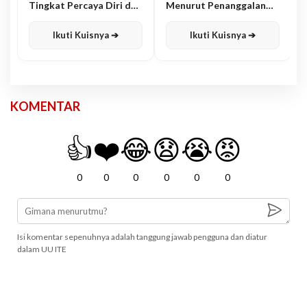
Tingkat Percaya Diri dan
Menurut Penanggalan
Karisma
Jawa
Ikuti Kuisnya ➔
Ikuti Kuisnya ➔
KOMENTAR
👍
❤️
😂
😧
😭
😡
0
0
0
0
0
0
Isi komentar sepenuhnya adalah tanggung jawab pengguna dan diatur
dalam UU ITE