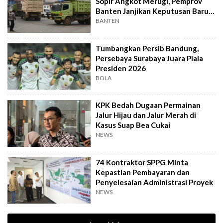
Sopir Angkot Merugi, Pemprov
Banten Janjikan Keputusan Baru 4
Hari Lagi
BANTEN
Tumbangkan Persib Bandung,
Persebaya Surabaya Juara Piala
Presiden 2026
BOLA
KPK Bedah Dugaan Permainan
Jalur Hijau dan Jalur Merah di
Kasus Suap Bea Cukai
NEWS
74 Kontraktor SPPG Minta
Kepastian Pembayaran dan
Penyelesaian Administrasi Proyek
NEWS