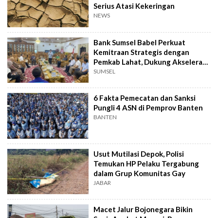
Serius Atasi Kekeringan
NEWS
Bank Sumsel Babel Perkuat
Kemitraan Strategis dengan
Pemkab Lahat, Dukung Akselerasi
Ekonomi Daerah
SUMSEL
6 Fakta Pemecatan dan Sanksi
Pungli 4 ASN di Pemprov Banten
BANTEN
Usut Mutilasi Depok, Polisi
Temukan HP Pelaku Tergabung
dalam Grup Komunitas Gay
JABAR
Macet Jalur Bojonegara Bikin