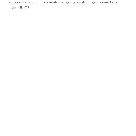
Isi komentar sepenuhnya adalah tanggung jawab pengguna dan diatur
dalam UU ITE