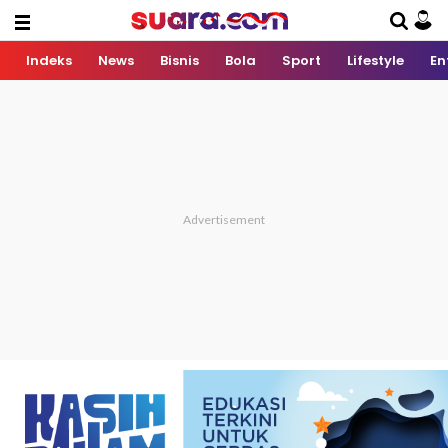
Indeks
News
Bisnis
Bola
Sport
Lifestyle
En