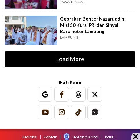
Baru
JAWA TENGAH
Gebrakan Bentor Nazaruddin:
Misi 50 Kursi PRI dan Sinyal
Barometer Lampung
LAMPUNG
Load More
Ikuti Kami
Redaksi
Kontak
Tentang Kami
Karir