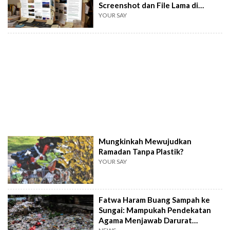
Screenshot dan File Lama di
Ponsel?
YOUR SAY
Mungkinkah Mewujudkan
Ramadan Tanpa Plastik?
YOUR SAY
Fatwa Haram Buang Sampah ke
Sungai: Mampukah Pendekatan
Agama Menjawab Darurat