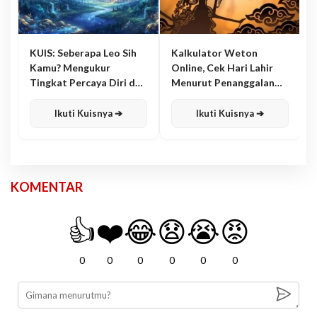
KUIS: Seberapa Leo Sih
Kalkulator Weton
Kamu? Mengukur
Online, Cek Hari Lahir
Tingkat Percaya Diri dan
Menurut Penanggalan
Karisma
Jawa
Ikuti Kuisnya ➔
Ikuti Kuisnya ➔
KOMENTAR
👍
❤️
😂
😧
😭
😡
0
0
0
0
0
0