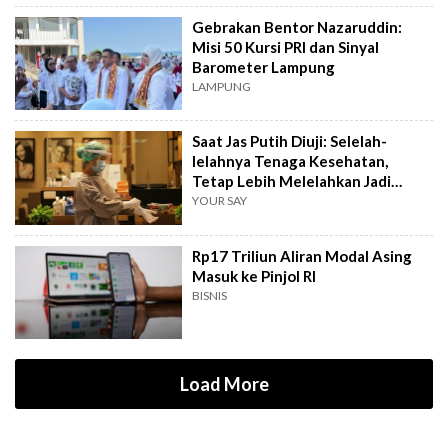
Gebrakan Bentor Nazaruddin:
Misi 50 Kursi PRI dan Sinyal
Barometer Lampung
LAMPUNG
Saat Jas Putih Diuji: Selelah-
lelahnya Tenaga Kesehatan,
Tetap Lebih Melelahkan Jadi
Pasien
YOUR SAY
Rp17 Triliun Aliran Modal Asing
Masuk ke Pinjol RI
BISNIS
Load More