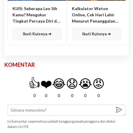
KUIS: Seberapa Leo Sih
Kalkulator Weton
Kamu? Mengukur
Online, Cek Hari Lahir
Tingkat Percaya Diri dan
Menurut Penanggalan
Karisma
Jawa
Ikuti Kuisnya ➔
Ikuti Kuisnya ➔
KOMENTAR
👍
❤️
😂
😧
😭
😡
0
0
0
0
0
0
Isi komentar sepenuhnya adalah tanggung jawab pengguna dan diatur
dalam UU ITE