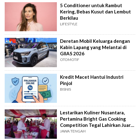
5 Conditioner untuk Rambut
Kering, Bebas Kusut dan Lembut
Berkilau
LIFESTYLE
Deretan Mobil Keluarga dengan
Kabin Lapang yang Melantai di
GIIAS 2026
OTOMOTIF
Kredit Macet Hantui Industri
Pinjol
BISNIS
Lestarikan Kuliner Nusantara,
Pertamina Bright Gas Cooking
Competition Tegal Lahirkan Juara
Baru
JAWA TENGAH