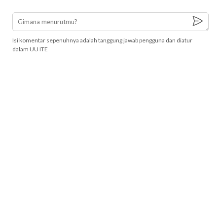
Isi komentar sepenuhnya adalah tanggung jawab pengguna dan diatur
dalam UU ITE