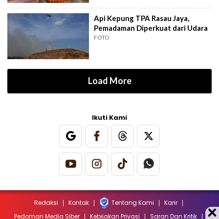
Api Kepung TPA Rasau Jaya,
Pemadaman Diperkuat dari Udara
FOTO
Load More
Ikuti Kami
Redaksi
Kontak
Tentang Kami
Karir
Pedoman Media Siber
Kebijakan Privasi
Saran Dan Kritik