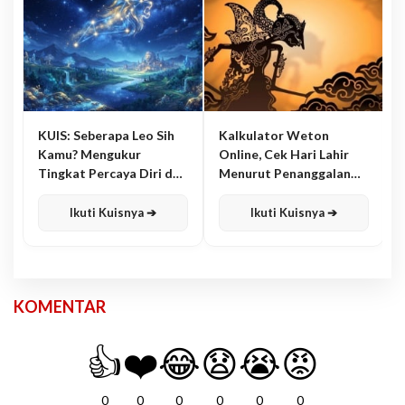
KUIS: Seberapa Leo Sih
Kalkulator Weton
Kamu? Mengukur
Online, Cek Hari Lahir
Tingkat Percaya Diri dan
Menurut Penanggalan
Karisma
Jawa
Ikuti Kuisnya ➔
Ikuti Kuisnya ➔
KOMENTAR
👍
❤️
😂
😧
😭
😡
0
0
0
0
0
0