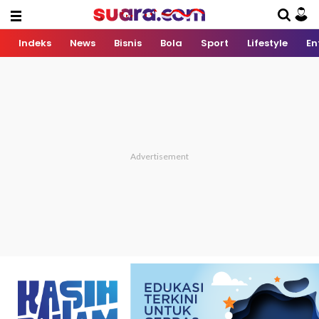
Indeks
News
Bisnis
Bola
Sport
Lifestyle
En