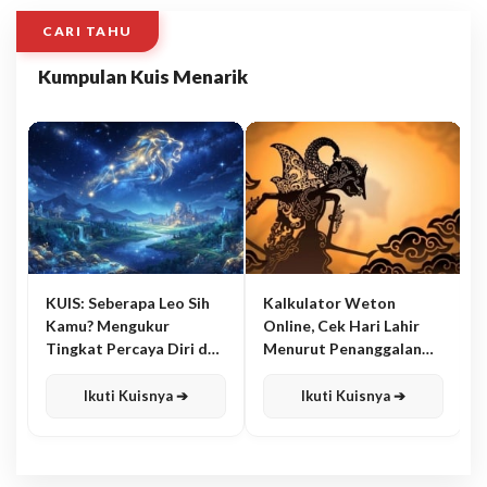
CARI TAHU
Kumpulan Kuis Menarik
KUIS: Seberapa Leo Sih
Kalkulator Weton
Kamu? Mengukur
Online, Cek Hari Lahir
Tingkat Percaya Diri dan
Menurut Penanggalan
Karisma
Jawa
Ikuti Kuisnya ➔
Ikuti Kuisnya ➔