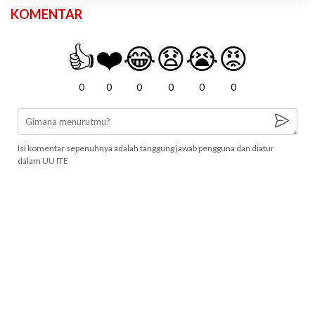
KOMENTAR
👍
❤️
😂
😧
😭
😡
0
0
0
0
0
0
Isi komentar sepenuhnya adalah tanggung jawab pengguna dan diatur
dalam UU ITE