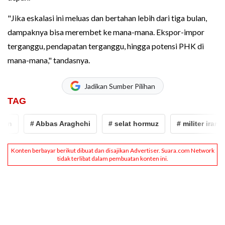
"Jika eskalasi ini meluas dan bertahan lebih dari tiga bulan,
dampaknya bisa merembet ke mana-mana. Ekspor-impor
terganggu, pendapatan terganggu, hingga potensi PHK di
mana-mana," tandasnya.
Jadikan Sumber Pilihan
TAG
n
# Abbas Araghchi
# selat hormuz
# militer iran