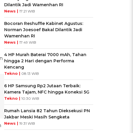
Dilantik Jadi Wamenhan RI
News |
17:21 WIB
Bocoran Reshuffle Kabinet Agustus:
Norman Joesoef Bakal Dilantik Jadi
Wamenhan RI
News |
17:49 WIB
4 HP Murah Baterai 7000 mAh, Tahan
an
hingga 2 Hari dengan Performa
Kencang
Tekno |
08:13 WIB
6 HP Samsung Rp2 Jutaan Terbaik:
Kamera Tajam, NFC hingga Koneksi 5G
Tekno |
10:30 WIB
Rumah Lansia 82 Tahun Dieksekusi PN
Jakbar Meski Masih Sengketa
News |
19:31 WIB
n