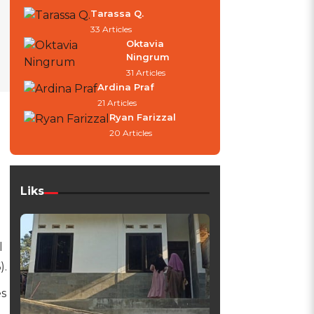
Tarassa Q.
33 Articles
Oktavia
Ningrum
31 Articles
Ardina Praf
21 Articles
Ryan Farizzal
20 Articles
Liks
l
).
s