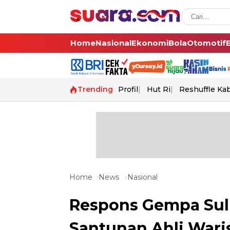
Home
Nasional
Ekonomi
Bola
Otomotif
Trending
Profil
Hut Ri
Reshuffle Ka
Home
News
Nasional
Respons Gempa Sulu
Santunan Ahli Wari