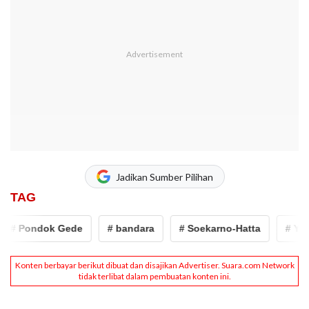
Jadikan Sumber Pilihan
TAG
Pondok Gede
# bandara
# Soekarno-Hatta
# Yudisti