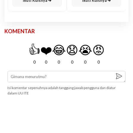
Ikuti Kuisnya ➔
Ikuti Kuisnya ➔
KOMENTAR
👍
❤️
😂
😧
😭
😡
0
0
0
0
0
0
Isi komentar sepenuhnya adalah tanggung jawab pengguna dan diatur
dalam UU ITE