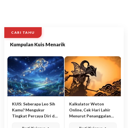
CARI TAHU
Kumpulan Kuis Menarik
KUIS: Seberapa Leo Sih
Kalkulator Weton
Kamu? Mengukur
Online, Cek Hari Lahir
Tingkat Percaya Diri dan
Menurut Penanggalan
Karisma
Jawa