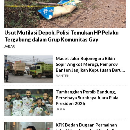
Usut Mutilasi Depok, Polisi Temukan HP Pelaku
Tergabung dalam Grup Komunitas Gay
JABAR
Macet Jalur Bojonegara Bikin
Sopir Angkot Merugi, Pemprov
Banten Janjikan Keputusan Baru 4
Hari Lagi
BANTEN
Tumbangkan Persib Bandung,
Persebaya Surabaya Juara Piala
Presiden 2026
BOLA
KPK Bedah Dugaan Permainan