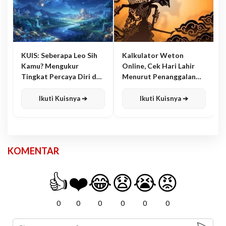
KUIS: Seberapa Leo Sih
Kalkulator Weton
Kamu? Mengukur
Online, Cek Hari Lahir
Tingkat Percaya Diri dan
Menurut Penanggalan
Karisma
Jawa
Ikuti Kuisnya ➔
Ikuti Kuisnya ➔
KOMENTAR
👍
❤️
😂
😧
😭
😡
0
0
0
0
0
0