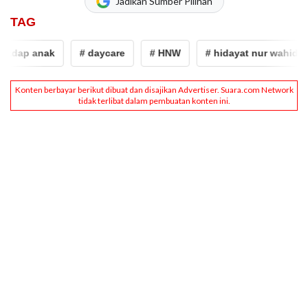
Jadikan Sumber Pilihan
TAG
dap anak
# daycare
# HNW
# hidayat nur wahid