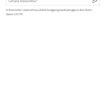
Isi komentar sepenuhnya adalah tanggung jawab pengguna dan diatur
dalam UU ITE