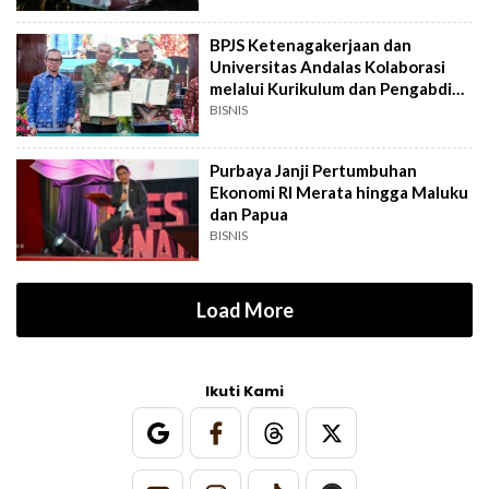
BPJS Ketenagakerjaan dan
Universitas Andalas Kolaborasi
melalui Kurikulum dan Pengabdian
Masyarakat
BISNIS
Purbaya Janji Pertumbuhan
Ekonomi RI Merata hingga Maluku
dan Papua
BISNIS
Load More
Ikuti Kami