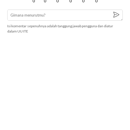
0
0
0
0
0
0
Isi komentar sepenuhnya adalah tanggung jawab pengguna dan diatur
dalam UU ITE