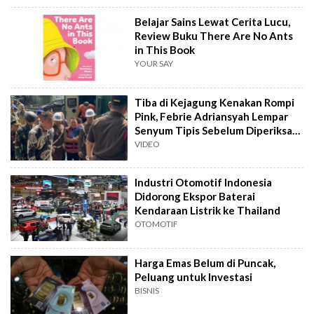
Belajar Sains Lewat Cerita Lucu,
Review Buku There Are No Ants
in This Book
YOUR SAY
Tiba di Kejagung Kenakan Rompi
Pink, Febrie Adriansyah Lempar
Senyum Tipis Sebelum Diperiksa
Tim 9
VIDEO
Industri Otomotif Indonesia
Didorong Ekspor Baterai
Kendaraan Listrik ke Thailand
OTOMOTIF
Harga Emas Belum di Puncak,
Peluang untuk Investasi
BISNIS