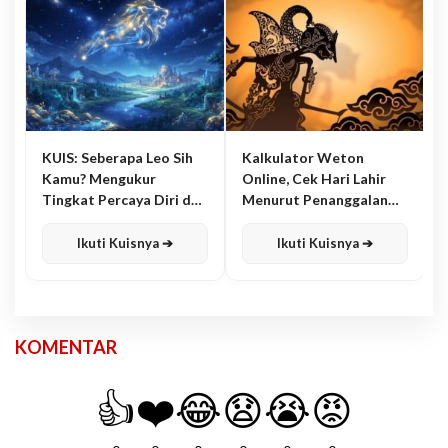
KUIS: Seberapa Leo Sih
Kalkulator Weton
Kamu? Mengukur
Online, Cek Hari Lahir
Tingkat Percaya Diri dan
Menurut Penanggalan
Karisma
Jawa
Ikuti Kuisnya ➔
Ikuti Kuisnya ➔
KOMENTAR
👍
❤️
😂
😧
😭
😡