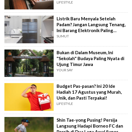
Sekolah
LIFESTYLE
Listrik Baru Menyala Setelah
Padam? Jangan Langsung Tenang,
Ini Barang Elektronik Paling
Rawan Rusak
SUMUT
Bukan di Dalam Museum, Ini
"Sekolah" Budaya Paling Nyata di
Ujung Timur Jawa
YOUR SAY
Budget Pas-pasan? Ini 20 Ide
Hadiah 17 Agustus yang Murah,
Unik, dan Pasti Terpakai!
LIFESTYLE
Shin Tae-yong Pusing! Persija
Langsung Hadapi Borneo FC dan
Persib di Dua Laga Awal Super