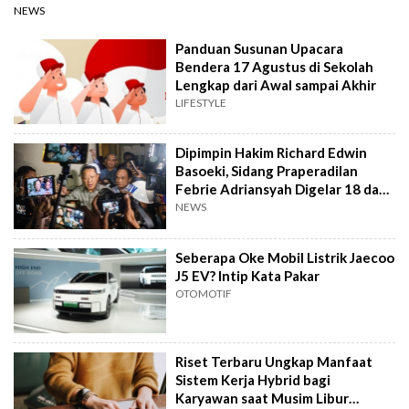
NEWS
Panduan Susunan Upacara
Bendera 17 Agustus di Sekolah
Lengkap dari Awal sampai Akhir
LIFESTYLE
Dipimpin Hakim Richard Edwin
Basoeki, Sidang Praperadilan
Febrie Adriansyah Digelar 18 dan
Agustus
NEWS
Seberapa Oke Mobil Listrik Jaecoo
J5 EV? Intip Kata Pakar
OTOMOTIF
Riset Terbaru Ungkap Manfaat
Sistem Kerja Hybrid bagi
Karyawan saat Musim Libur