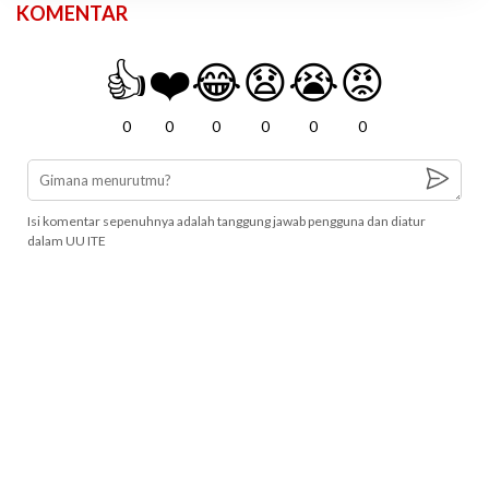
KOMENTAR
👍
❤️
😂
😧
😭
😡
0
0
0
0
0
0
Isi komentar sepenuhnya adalah tanggung jawab pengguna dan diatur
dalam UU ITE