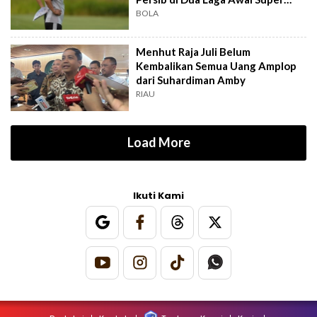
League
BOLA
Menhut Raja Juli Belum
Kembalikan Semua Uang Amplop
dari Suhardiman Amby
RIAU
Load More
Ikuti Kami