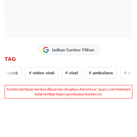
Jadikan Sumber Pilihan
TAG
 depok
# video viral
# viral
# ambulans
# mobil 