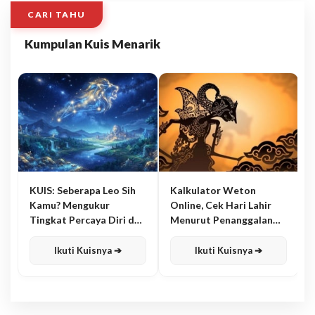
CARI TAHU
Kumpulan Kuis Menarik
KUIS: Seberapa Leo Sih
Kalkulator Weton
Kamu? Mengukur
Online, Cek Hari Lahir
Tingkat Percaya Diri dan
Menurut Penanggalan
Karisma
Jawa
Ikuti Kuisnya ➔
Ikuti Kuisnya ➔