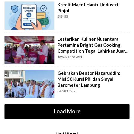
Kredit Macet Hantui Industri
Pinjol
BISNIS
Lestarikan Kuliner Nusantara,
Pertamina Bright Gas Cooking
Competition Tegal Lahirkan Juara
Baru
JAWA TENGAH
Gebrakan Bentor Nazaruddin:
Misi 50 Kursi PRI dan Sinyal
Barometer Lampung
LAMPUNG
Load More
Ikuti Kami