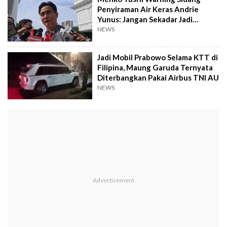
Penyiraman Air Keras Andrie
Yunus: Jangan Sekadar Jadi
Formalitas
NEWS
Jadi Mobil Prabowo Selama KTT di
Filipina, Maung Garuda Ternyata
Diterbangkan Pakai Airbus TNI AU
NEWS