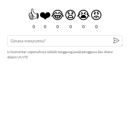
👍
❤️
😂
😧
😭
😡
0
0
0
0
0
0
Isi komentar sepenuhnya adalah tanggung jawab pengguna dan diatur
dalam UU ITE