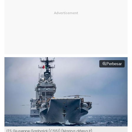
Perbesar
ITS Giuseppe Garibaldi (C551) (Marina.difesa.it)