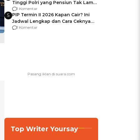
Tinggi Polri yang Pensiun Tak Lama
Usai Jadi Brigjen
1 Komentar
PIP Termin II 2026 Kapan Cair? Ini
5
Jadwal Lengkap dan Cara Ceknya
agar Dana Tidak Hangus!
1 Komentar
Top Writer Yoursay