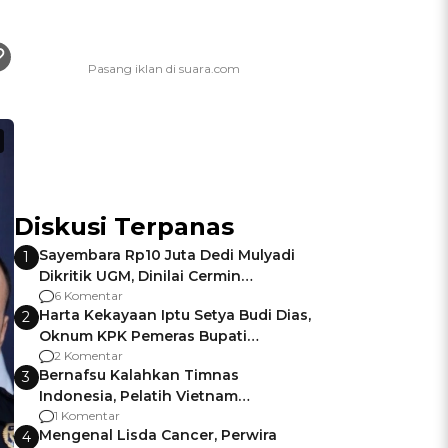
Diskusi Terpanas
Sayembara Rp10 Juta Dedi Mulyadi
1
Dikritik UGM, Dinilai Cermin
Gagalnya Negara Jamin Keamanan
6 Komentar
Harta Kekayaan Iptu Setya Budi Dias,
2
Oknum KPK Pemeras Bupati
Pemalang
2 Komentar
Bernafsu Kalahkan Timnas
3
Indonesia, Pelatih Vietnam
Berencana Pakai Jimat di Pakansari
1 Komentar
Mengenal Lisda Cancer, Perwira
4