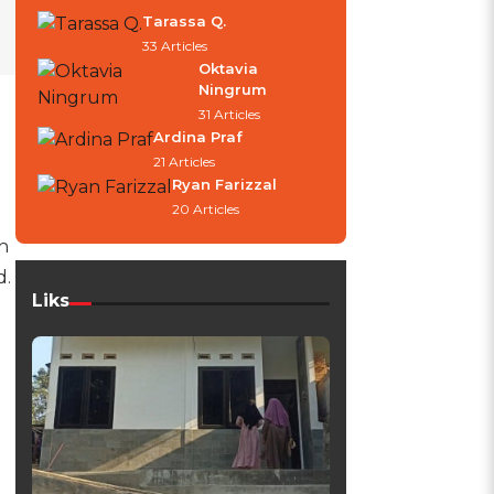
Tarassa Q.
33 Articles
Oktavia
Ningrum
31 Articles
Ardina Praf
21 Articles
Ryan Farizzal
20 Articles
h
d.
Liks