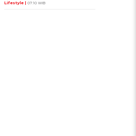
Lifestyle |
07:10 WIB