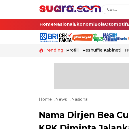
Home
Nasional
Ekonomi
Bola
Otomotif
Trending
Profil
Reshuffle Kabinet
H
Home
News
Nasional
Nama Dirjen Bea Cuk
KPK Diminta Jalank