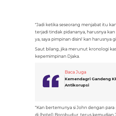
"Jadi ketika seseorang menjabat itu kan
terjadi tindak pidananya, harusnya kan d
ya, saya pimpinan disini' kan harusnya gi
Saut bilang, jika merunut kronologi ka
kepemimpinan Djaka.
Baca Juga
Kemendagri Gandeng KP
Antikorupsi
"Kan bertemunya si John dengan para p
di (hotel) Borobudur, terus kemudian J