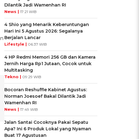
Dilantik Jadi Wamenhan RI
News |
17:21 WIB
4 Shio yang Menarik Keberuntungan
Hari Ini 5 Agustus 2026: Segalanya
Berjalan Lancar
an
Lifestyle |
06:37 WIB
4 HP Redmi Memori 256 GB dan Kamera
Jernih Harga Rp1 Jutaan, Cocok untuk
Multitasking
Tekno |
09:29 WIB
Bocoran Reshuffle Kabinet Agustus:
Norman Joesoef Bakal Dilantik Jadi
Wamenhan RI
News |
17:49 WIB
Jalan Santai Cocoknya Pakai Sepatu
Apa? Ini 6 Produk Lokal yang Nyaman
Buat 17 Agustusan