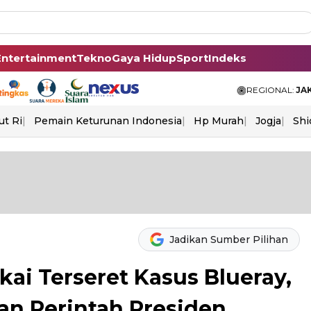
Entertainment
Tekno
Gaya Hidup
Sport
Indeks
REGIONAL:
JA
ut Ri
Pemain Keturunan Indonesia
Hp Murah
Jogja
Shi
Jadikan Sumber Pilihan
ai Terseret Kasus Blueray,
an Perintah Presiden