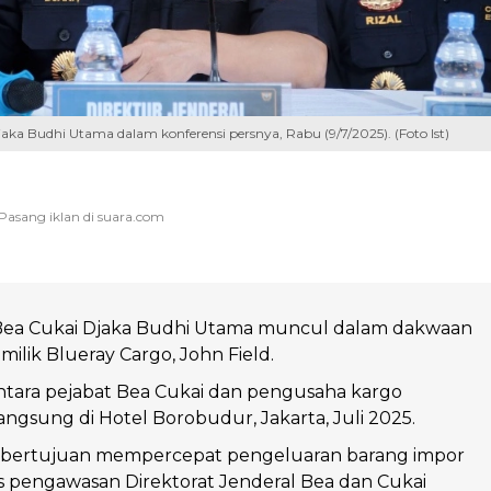
jaka Budhi Utama dalam konferensi persnya, Rabu (9/7/2025). (Foto Ist)
Bea Cukai Djaka Budhi Utama muncul dalam dakwaan
milik Blueray Cargo, John Field.
tara pejabat Bea Cukai dan pengusaha kargo
angsung di Hotel Borobudur, Jakarta, Juli 2025.
bertujuan mempercepat pengeluaran barang impor
s pengawasan Direktorat Jenderal Bea dan Cukai