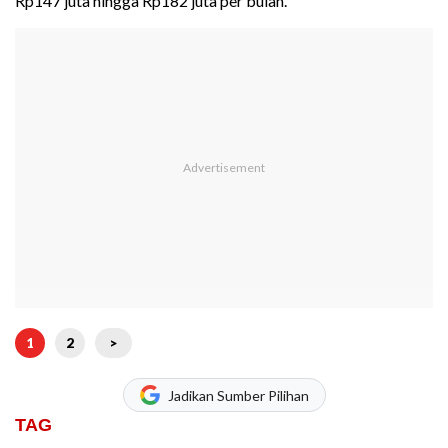
Rp147 juta hingga Rp182 juta per bulan.
1
2
>
Jadikan Sumber Pilihan
TAG