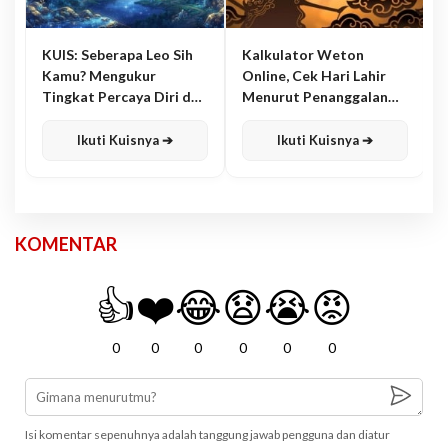
KUIS: Seberapa Leo Sih
Kalkulator Weton
Kamu? Mengukur
Online, Cek Hari Lahir
Tingkat Percaya Diri dan
Menurut Penanggalan
Karisma
Jawa
Ikuti Kuisnya ➔
Ikuti Kuisnya ➔
KOMENTAR
👍
❤️
😂
😧
😭
😡
0
0
0
0
0
0
Isi komentar sepenuhnya adalah tanggung jawab pengguna dan diatur