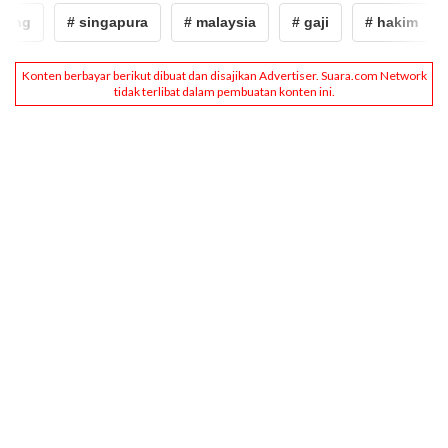
ng
# singapura
# malaysia
# gaji
# hakim
#