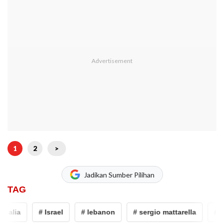
1
2
>
Jadikan Sumber Pilihan
TAG
ia
# Israel
# lebanon
# sergio mattarella
# UNIFI