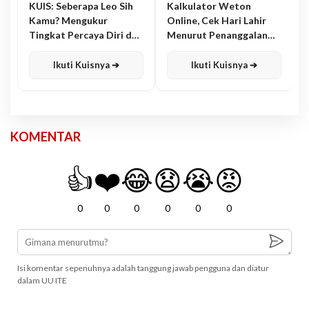
KUIS: Seberapa Leo Sih
Kalkulator Weton
Kamu? Mengukur
Online, Cek Hari Lahir
Tingkat Percaya Diri dan
Menurut Penanggalan
Karisma
Jawa
Ikuti Kuisnya ➔
Ikuti Kuisnya ➔
KOMENTAR
👍
❤️
😂
😧
😭
😡
0
0
0
0
0
0
Isi komentar sepenuhnya adalah tanggung jawab pengguna dan diatur
dalam UU ITE