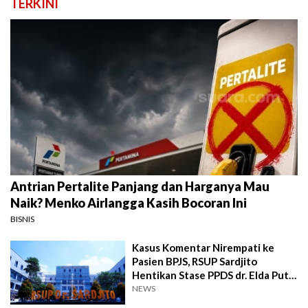
TERKINI
Antrian Pertalite Panjang dan Harganya Mau
Naik? Menko Airlangga Kasih Bocoran Ini
BISNIS
Kasus Komentar Nirempati ke
Pasien BPJS, RSUP Sardjito
Hentikan Stase PPDS dr. Elda Putri
Rahardini
NEWS