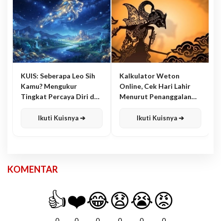
KUIS: Seberapa Leo Sih
Kalkulator Weton
Kamu? Mengukur
Online, Cek Hari Lahir
Tingkat Percaya Diri dan
Menurut Penanggalan
Karisma
Jawa
Ikuti Kuisnya ➔
Ikuti Kuisnya ➔
KOMENTAR
👍
❤️
😂
😧
😭
😡
0
0
0
0
0
0