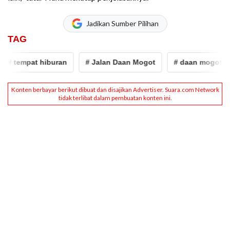
Jadikan Sumber Pilihan
TAG
# tempat hiburan
# Jalan Daan Mogot
# daan mogot