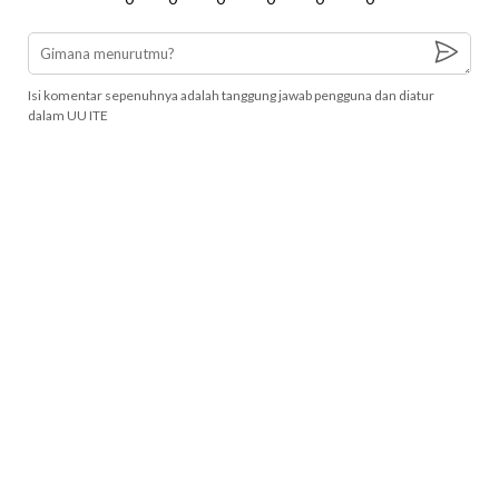
Isi komentar sepenuhnya adalah tanggung jawab pengguna dan diatur
dalam UU ITE