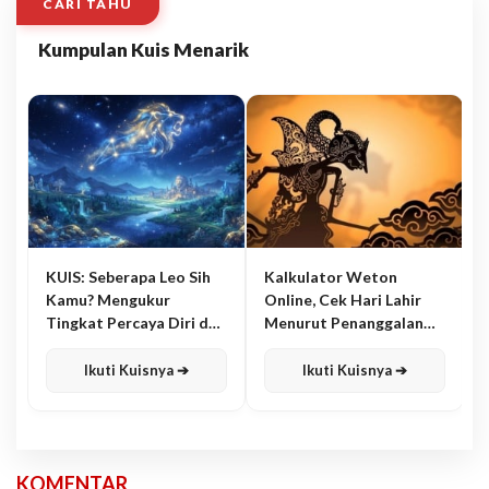
CARI TAHU
Kumpulan Kuis Menarik
KUIS: Seberapa Leo Sih
Kalkulator Weton
Kamu? Mengukur
Online, Cek Hari Lahir
Tingkat Percaya Diri dan
Menurut Penanggalan
Karisma
Jawa
Ikuti Kuisnya ➔
Ikuti Kuisnya ➔
KOMENTAR