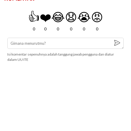
👍
❤️
😂
😧
😭
😡
0
0
0
0
0
0
Isi komentar sepenuhnya adalah tanggung jawab pengguna dan diatur
dalam UU ITE