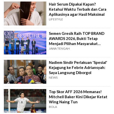
Hair Serum Dipakai Kapan?
Ketahui Waktu Terbaik dan Cara
Aplikasinya agar Hasil Maksimal
LIFESTYLE
Semen Gresik Raih TOP BRAND
AWARDS 2026, Bukti Tetap
Menjadi Pilihan Masyarakat
Indonesia
JAWA TENGAH
Nadiem Sindir Perlakuan 'Spesial'
Kejagung ke Febrie Adriansyah:
Saya Langsung Diborgol
NEWS
Top Skor AFF 2026 Memanas!
Mitchell Baker Kini Dikejar Ketat
Wing Naing Tun
BOLA