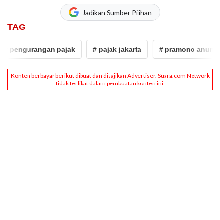
Jadikan Sumber Pilihan
TAG
engurangan pajak
# pajak jakarta
# pramono anung