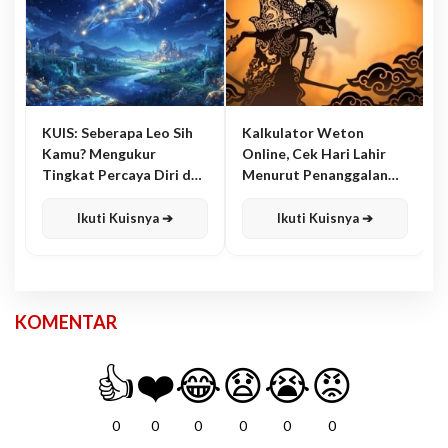
KUIS: Seberapa Leo Sih
Kalkulator Weton
Kamu? Mengukur
Online, Cek Hari Lahir
Tingkat Percaya Diri dan
Menurut Penanggalan
Karisma
Jawa
Ikuti Kuisnya ➔
Ikuti Kuisnya ➔
KOMENTAR
👍
❤️
😂
😧
😭
😡
0
0
0
0
0
0