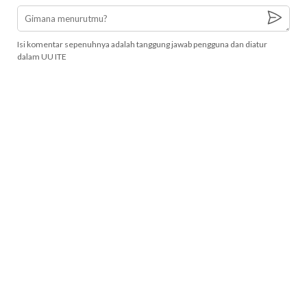
Isi komentar sepenuhnya adalah tanggung jawab pengguna dan diatur
dalam UU ITE