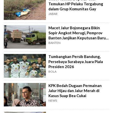
Temukan HP Pelaku Tergabung
dalam Grup Komunitas Gay
JABAR
Macet Jalur Bojonegara Bikin
Sopir Angkot Merugi, Pemprov
Banten Janjikan Keputusan Baru 4
Hari Lagi
BANTEN
Tumbangkan Persib Bandung,
Persebaya Surabaya Juara Piala
Presiden 2026
BOLA
KPK Bedah Dugaan Permainan
Jalur Hijau dan Jalur Merah di
Kasus Suap Bea Cukai
NEWS