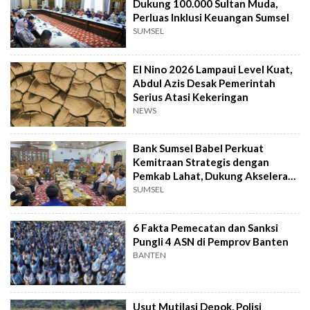
Dukung 100.000 Sultan Muda,
Perluas Inklusi Keuangan Sumsel
SUMSEL
El Nino 2026 Lampaui Level Kuat,
Abdul Azis Desak Pemerintah
Serius Atasi Kekeringan
NEWS
Bank Sumsel Babel Perkuat
Kemitraan Strategis dengan
Pemkab Lahat, Dukung Akselerasi
Ekonomi Daerah
SUMSEL
6 Fakta Pemecatan dan Sanksi
Pungli 4 ASN di Pemprov Banten
BANTEN
Usut Mutilasi Depok, Polisi