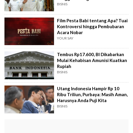
5,61%
BISNIS
Film Pesta Babi tentang Apa? Tuai
Kontroversi hingga Pembubaran
Acara Nobar
YOUR SAY
Tembus Rp17.600, BI Dikabarkan
Mulai Kehabisan Amunisi Kuatkan
Rupiah
BISNIS
Utang Indonesia Hampir Rp 10
Ribu Triliun, Purbaya: Masih Aman,
Harusnya Anda Puji Kita
BISNIS