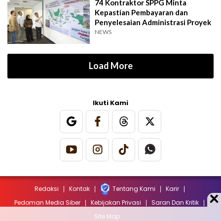
74 Kontraktor SPPG Minta
Kepastian Pembayaran dan
Penyelesaian Administrasi Proyek
NEWS
Load More
Ikuti Kami
Redaksi
Kontak
Tentang Kami
Karir
Pedoman Media Siber
Kebijakan Privasi
Saran Dan Kritik
Site Map