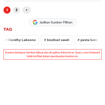
1
2
>
Jadikan Sumber Pilihan
TAG
# Dandhy Laksono
# biodisel sawit
# pesta babi
# 