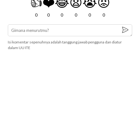
👍
❤️
😂
😧
😭
😡
0
0
0
0
0
0
Isi komentar sepenuhnya adalah tanggung jawab pengguna dan diatur
dalam UU ITE