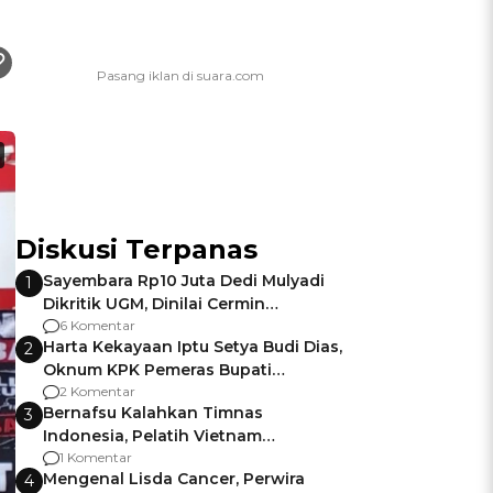
Diskusi Terpanas
Sayembara Rp10 Juta Dedi Mulyadi
1
Dikritik UGM, Dinilai Cermin
Gagalnya Negara Jamin Keamanan
6 Komentar
Harta Kekayaan Iptu Setya Budi Dias,
2
Oknum KPK Pemeras Bupati
Pemalang
2 Komentar
Bernafsu Kalahkan Timnas
3
Indonesia, Pelatih Vietnam
Berencana Pakai Jimat di Pakansari
1 Komentar
Mengenal Lisda Cancer, Perwira
4