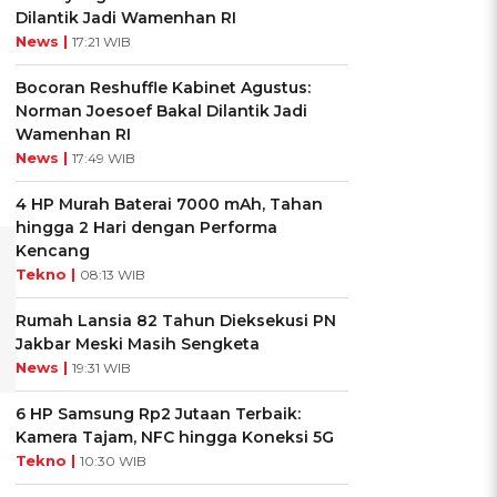
Dilantik Jadi Wamenhan RI
News |
17:21 WIB
Bocoran Reshuffle Kabinet Agustus:
Norman Joesoef Bakal Dilantik Jadi
Wamenhan RI
News |
17:49 WIB
4 HP Murah Baterai 7000 mAh, Tahan
hingga 2 Hari dengan Performa
Kencang
Tekno |
08:13 WIB
Rumah Lansia 82 Tahun Dieksekusi PN
Jakbar Meski Masih Sengketa
News |
19:31 WIB
6 HP Samsung Rp2 Jutaan Terbaik:
Kamera Tajam, NFC hingga Koneksi 5G
Tekno |
10:30 WIB