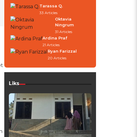
Tarassa Q.
33 Articles
Oktavia
Ningrum
31 Articles
Ardina Praf
21 Articles
Ryan Farizzal
20 Articles
et
Liks
n