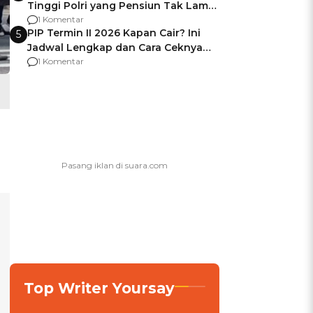
Tinggi Polri yang Pensiun Tak Lama
Usai Jadi Brigjen
1 Komentar
PIP Termin II 2026 Kapan Cair? Ini
5
Jadwal Lengkap dan Cara Ceknya
agar Dana Tidak Hangus!
1 Komentar
Top Writer Yoursay