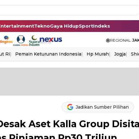
Entertainment
Tekno
Gaya Hidup
Sport
Indeks
REGIONAL:
JA
ut Ri
Pemain Keturunan Indonesia
Hp Murah
Jogja
Shi
Jadikan Sumber Pilihan
Desak Aset Kalla Group Disit
as Pinjaman Rp30 Triliun