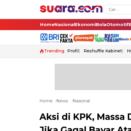
Home
Nasional
Ekonomi
Bola
Otomotif
Trending
Profil
Reshuffle Kabinet
H
Home
News
Nasional
Aksi di KPK, Massa 
Jika Gagal Bayar At