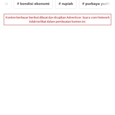
ah
# kondisi ekonomi
# rupiah
# purbaya yudhi sad