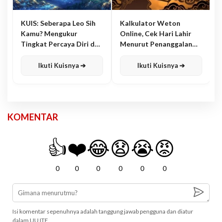
KUIS: Seberapa Leo Sih
Kalkulator Weton
Kamu? Mengukur
Online, Cek Hari Lahir
Tingkat Percaya Diri dan
Menurut Penanggalan
Karisma
Jawa
Ikuti Kuisnya ➔
Ikuti Kuisnya ➔
KOMENTAR
👍
❤️
😂
😧
😭
😡
0
0
0
0
0
0
Isi komentar sepenuhnya adalah tanggung jawab pengguna dan diatur
dalam UU ITE