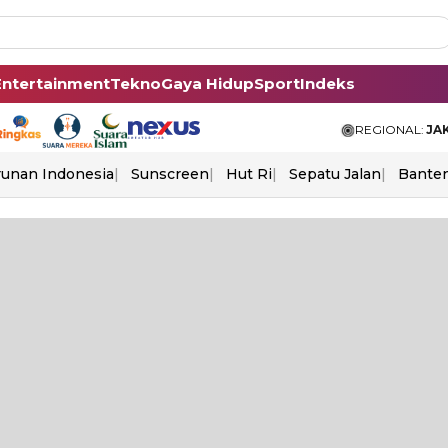
Entertainment
Tekno
Gaya Hidup
Sport
Indeks
REGIONAL:
JA
unan Indonesia
Sunscreen
Hut Ri
Sepatu Jalan
Bante