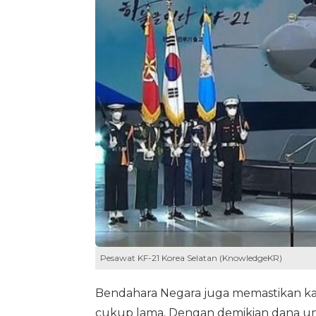
Pesawat KF-21 Korea Selatan (KnowledgeKR)
Bendahara Negara juga memastikan k
cukup lama. Dengan demikian dana unt