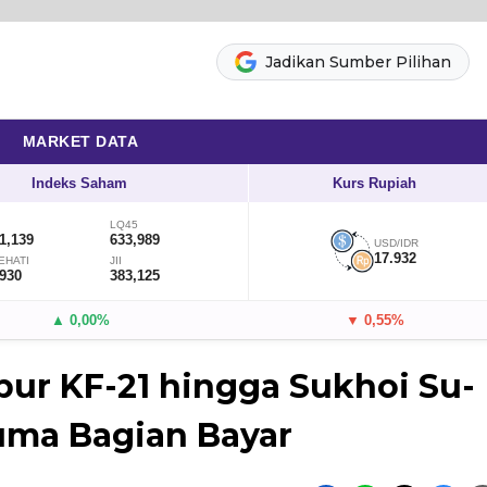
Jadikan Sumber Pilihan
MARKET DATA
Indeks Saham
Kurs Rupiah
LQ45
1,139
633,989
USD/IDR
17.932
EHATI
JII
,930
383,125
▲ 0,00%
▼ 0,55%
pur KF-21 hingga Sukhoi Su-
Cuma Bagian Bayar