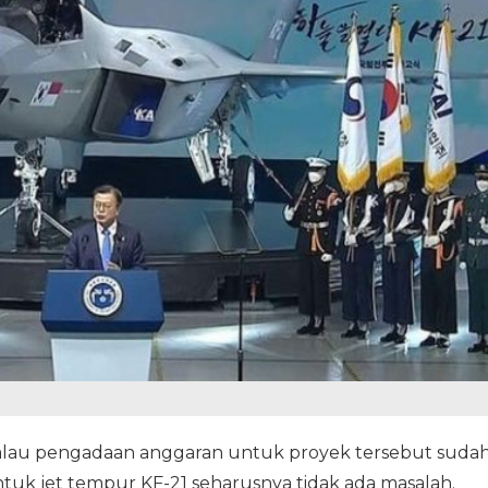
alau pengadaan anggaran untuk proyek tersebut suda
uk jet tempur KF-21 seharusnya tidak ada masalah.