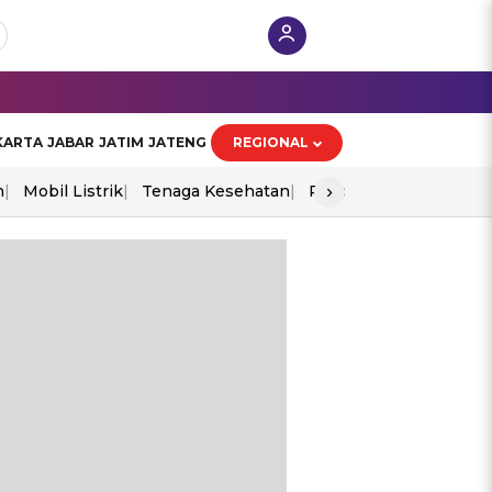
KARTA
JABAR
JATIM
JATENG
REGIONAL
›
n
Mobil Listrik
Tenaga Kesehatan
Piala Aff 2026
Ekono