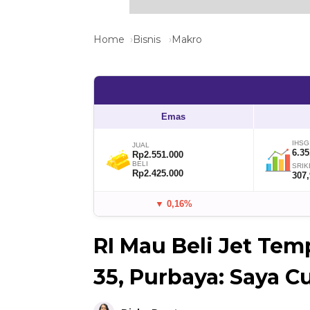
Home
Bisnis
Makro
Emas
IHSG
JUAL
6.35
Rp2.551.000
BELI
SRIK
Rp2.425.000
307
▼ 0,16%
RI Mau Beli Jet Tem
35, Purbaya: Saya 