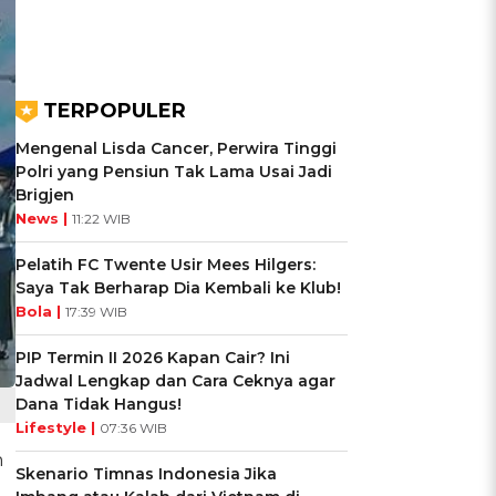
TERPOPULER
Mengenal Lisda Cancer, Perwira Tinggi
Polri yang Pensiun Tak Lama Usai Jadi
Brigjen
News |
11:22 WIB
Pelatih FC Twente Usir Mees Hilgers:
Saya Tak Berharap Dia Kembali ke Klub!
Bola |
17:39 WIB
PIP Termin II 2026 Kapan Cair? Ini
Jadwal Lengkap dan Cara Ceknya agar
Dana Tidak Hangus!
Lifestyle |
07:36 WIB
h
Skenario Timnas Indonesia Jika