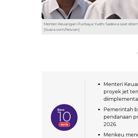
Menteri Keuangan Purbaya Yudhi Sadewa saat ditemui
[Suara.com/Novian]
Menteri Keua
proyek jet te
diimplementas
Pemerintah b
pendanaan pro
2026.
Menkeu menega