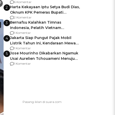
Gagalnya Negara Jamin Keamanan
6 Komentar
Harta Kekayaan Iptu Setya Budi Dias,
2
Oknum KPK Pemeras Bupati
Pemalang
2 Komentar
Bernafsu Kalahkan Timnas
3
Indonesia, Pelatih Vietnam
Berencana Pakai Jimat di Pakansari
1 Komentar
Jakarta Siap Pungut Pajak Mobil
4
Listrik Tahun Ini, Kendaraan Mewah
Kena hingga 75% PKB
1 Komentar
Jose Mourinho Dikabarkan Ngamuk
5
Usai Aurelien Tchouameni Menuju
Manchester United
1 Komentar