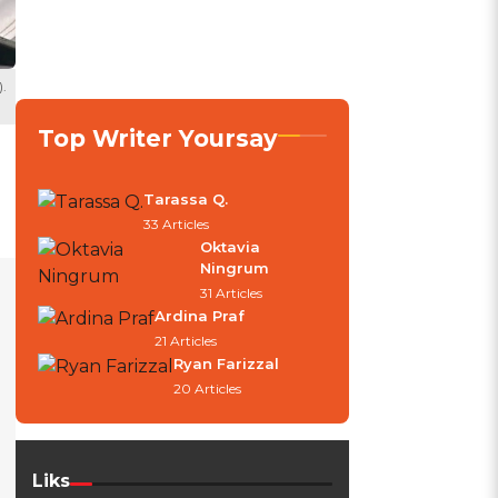
.
Top Writer Yoursay
Tarassa Q.
33 Articles
Oktavia
Ningrum
31 Articles
Ardina Praf
21 Articles
Ryan Farizzal
20 Articles
Liks