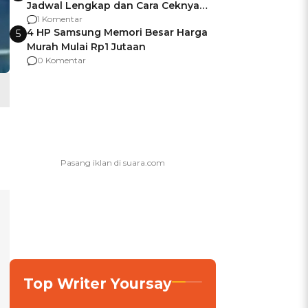
Jadwal Lengkap dan Cara Ceknya
agar Dana Tidak Hangus!
1 Komentar
4 HP Samsung Memori Besar Harga
5
Murah Mulai Rp1 Jutaan
0 Komentar
Top Writer Yoursay