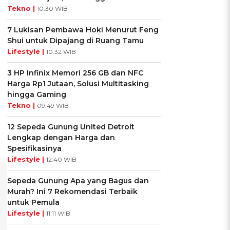
Tekno |
10:30 WIB
7 Lukisan Pembawa Hoki Menurut Feng
Shui untuk Dipajang di Ruang Tamu
Lifestyle |
10:32 WIB
3 HP Infinix Memori 256 GB dan NFC
Harga Rp1 Jutaan, Solusi Multitasking
hingga Gaming
Tekno |
09:49 WIB
12 Sepeda Gunung United Detroit
Lengkap dengan Harga dan
Spesifikasinya
Lifestyle |
12:40 WIB
Sepeda Gunung Apa yang Bagus dan
Murah? Ini 7 Rekomendasi Terbaik
untuk Pemula
Lifestyle |
11:11 WIB