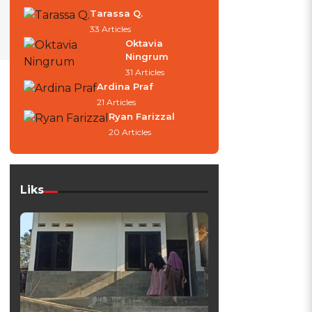
Tarassa Q.
33 Articles
Oktavia
Ningrum
31 Articles
Ardina Praf
21 Articles
Ryan Farizzal
20 Articles
Liks