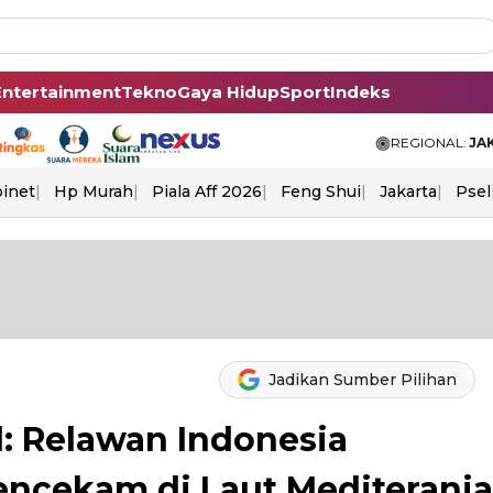
Entertainment
Tekno
Gaya Hidup
Sport
Indeks
REGIONAL:
JA
binet
Hp Murah
Piala Aff 2026
Feng Shui
Jakarta
Psel
Jadikan Sumber Pilihan
el: Relawan Indonesia
Mencekam di Laut Mediterania