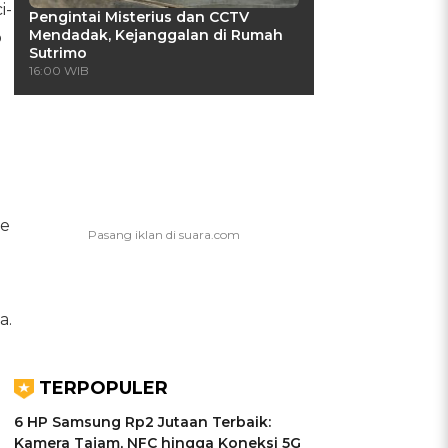
i-
Pengintai Misterius dan CCTV
Mendadak, Kejanggalan di Rumah
o
Sutrimo
16:00 WIB
ke
a.
TERPOPULER
6 HP Samsung Rp2 Jutaan Terbaik:
Kamera Tajam, NFC hingga Koneksi 5G