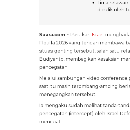
Lima relawan 
diculik oleh t
Suara.com -
Pasukan
Israel
menghadan
Flotilla 2026 yang tengah membawa ban
situasi genting tersebut, salah satu r
Budiyanto, membagikan kesaksian men
pencegatan.
Melalui sambungan video conference p
saat itu masih terombang-ambing berla
menegangkan tersebut.
Ia mengaku sudah melihat tanda-tand
pencegatan (intercept) oleh Israel Def
mencuat.