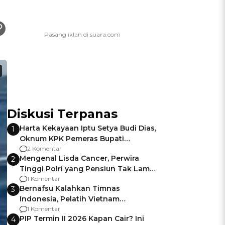
Diskusi Terpanas
Harta Kekayaan Iptu Setya Budi Dias,
1
Oknum KPK Pemeras Bupati
Pemalang
2 Komentar
Mengenal Lisda Cancer, Perwira
2
Tinggi Polri yang Pensiun Tak Lama
Usai Jadi Brigjen
1 Komentar
Bernafsu Kalahkan Timnas
3
Indonesia, Pelatih Vietnam
Berencana Pakai Jimat di Pakansari
1 Komentar
PIP Termin II 2026 Kapan Cair? Ini
4