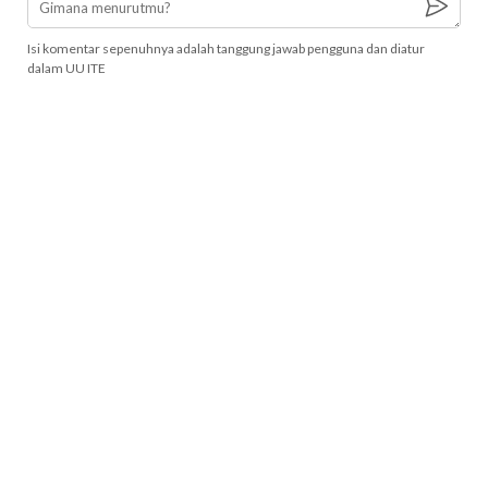
Isi komentar sepenuhnya adalah tanggung jawab pengguna dan diatur
dalam UU ITE