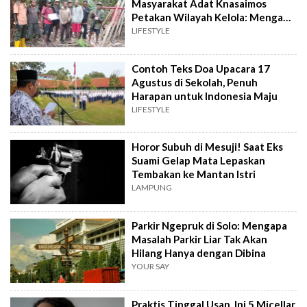
Masyarakat Adat Knasaimos
Petakan Wilayah Kelola: Mengapa
Ini Penting?
LIFESTYLE
Contoh Teks Doa Upacara 17
Agustus di Sekolah, Penuh
Harapan untuk Indonesia Maju
LIFESTYLE
Horor Subuh di Mesuji! Saat Eks
Suami Gelap Mata Lepaskan
Tembakan ke Mantan Istri
LAMPUNG
Parkir Ngepruk di Solo: Mengapa
Masalah Parkir Liar Tak Akan
Hilang Hanya dengan Dibina
YOUR SAY
Praktis Tinggal Usap, Ini 5 Micellar