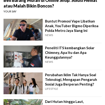
Beli Barang Murah di Online Shop: Solusi Hemat
atau Malah Bikin Boncos?
YOUR SAY
Buntut Promosi Vape Libatkan
Anak, YouTuber Bigmo Diperiksa
Polda Metro Jaya Siang Ini
NEWS
Peneliti ITS kembangkan Solar
Chimney, Apa Itu dan Apa
Keunggulannya?
NEWS
Perubahan Iklim Tak Hanya Soal
Teknologi, Mengapan Pengaruh
Sosial Juga Berperan Penting?
LIFESTYLE
Dari Hutan hingga Laut,