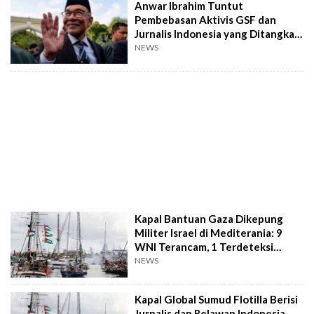
Anwar Ibrahim Tuntut
Pembebasan Aktivis GSF dan
Jurnalis Indonesia yang Ditangkap
Militer Israel
NEWS
Kapal Bantuan Gaza Dikepung
Militer Israel di Mediterania: 9
WNI Terancam, 1 Terdeteksi
Diintersep!
NEWS
Kapal Global Sumud Flotilla Berisi
Jurnalis dan Relawan Indonesia