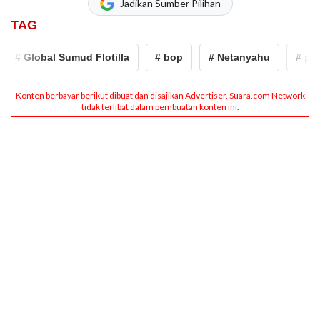
Jadikan Sumber Pilihan
TAG
Global Sumud Flotilla
# bop
# Netanyahu
# prabow