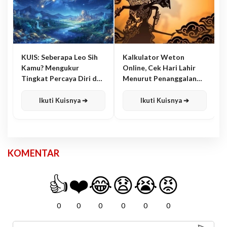
KUIS: Seberapa Leo Sih
Kalkulator Weton
Kamu? Mengukur
Online, Cek Hari Lahir
Tingkat Percaya Diri dan
Menurut Penanggalan
Karisma
Jawa
Ikuti Kuisnya ➔
Ikuti Kuisnya ➔
KOMENTAR
👍
❤️
😂
😧
😭
😡
0
0
0
0
0
0