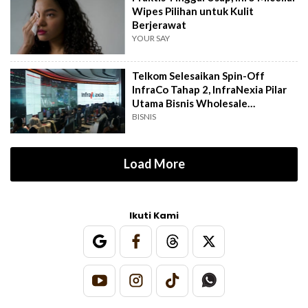
Wipes Pilihan untuk Kulit
Berjerawat
YOUR SAY
Telkom Selesaikan Spin-Off
InfraCo Tahap 2, InfraNexia Pilar
Utama Bisnis Wholesale
Connectivity
BISNIS
Load More
Ikuti Kami