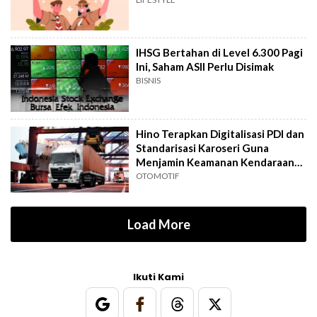
IHSG Bertahan di Level 6.300 Pagi
Ini, Saham ASII Perlu Disimak
BISNIS
Hino Terapkan Digitalisasi PDI dan
Standarisasi Karoseri Guna
Menjamin Keamanan Kendaraan
Niaga
OTOMOTIF
Load More
Ikuti Kami