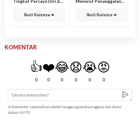
Tingkat Percaya Diri dan
Menurut Penanggalan
Karisma
Jawa
Ikuti Kuisnya ➔
Ikuti Kuisnya ➔
KOMENTAR
👍
❤️
😂
😧
😭
😡
0
0
0
0
0
0
Isi komentar sepenuhnya adalah tanggung jawab pengguna dan diatur
dalam UU ITE