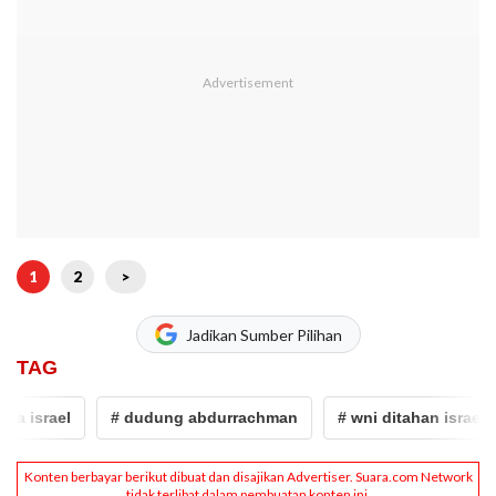
1
2
>
Jadikan Sumber Pilihan
TAG
 israel
# dudung abdurrachman
# wni ditahan israel