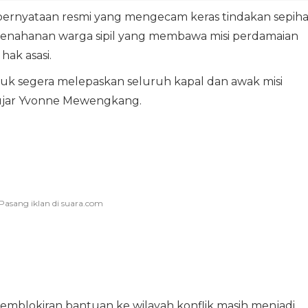
ernyataan resmi yang mengecam keras tindakan sepih
k. Penahanan warga sipil yang membawa misi perdamaian
ak asasi.
tuk segera melepaskan seluruh kapal dan awak misi
” ujar Yvonne Mewengkang.
pemblokiran bantuan ke wilayah konflik masih menjadi