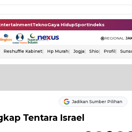
Entertainment
Tekno
Gaya Hidup
Sport
Indeks
REGIONAL:
JA
Reshuffle Kabinet
Hp Murah
Jogja
Shio
Profil
Suns
Jadikan Sumber Pilihan
kap Tentara Israel