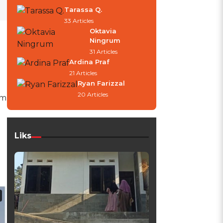
Tarassa Q.
33 Articles
Oktavia
Ningrum
31 Articles
Ardina Praf
21 Articles
Ryan Farizzal
20 Articles
um
Liks