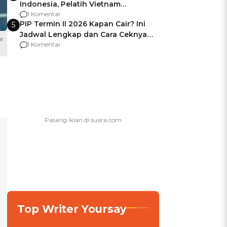
Indonesia, Pelatih Vietnam
Berencana Pakai Jimat di Pakansari
1 Komentar
PIP Termin II 2026 Kapan Cair? Ini
5
Jadwal Lengkap dan Cara Ceknya
ur
agar Dana Tidak Hangus!
1 Komentar
Top Writer Yoursay