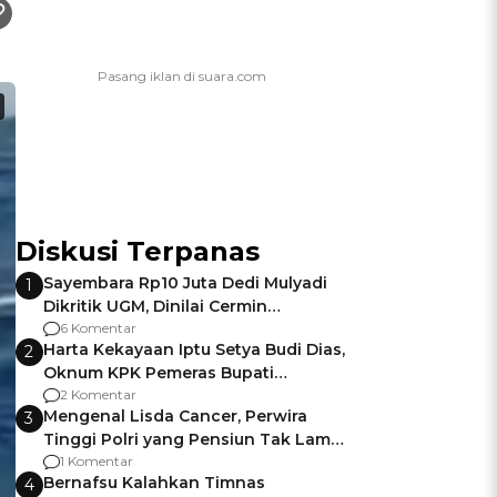
Diskusi Terpanas
Sayembara Rp10 Juta Dedi Mulyadi
1
Dikritik UGM, Dinilai Cermin
Gagalnya Negara Jamin Keamanan
6 Komentar
Harta Kekayaan Iptu Setya Budi Dias,
2
Oknum KPK Pemeras Bupati
Pemalang
2 Komentar
Mengenal Lisda Cancer, Perwira
3
Tinggi Polri yang Pensiun Tak Lama
Usai Jadi Brigjen
1 Komentar
Bernafsu Kalahkan Timnas
4