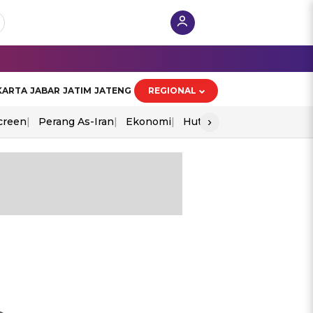
KARTA
JABAR
JATIM
JATENG
REGIONAL
›
creen
Perang As-Iran
Ekonomi
Hut Ri