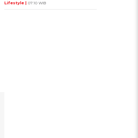
Lifestyle |
07:10 WIB