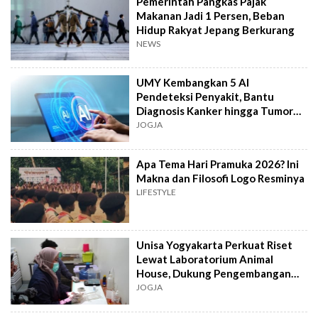
Pemerintah Pangkas Pajak
Makanan Jadi 1 Persen, Beban
Hidup Rakyat Jepang Berkurang
NEWS
UMY Kembangkan 5 AI
Pendeteksi Penyakit, Bantu
Diagnosis Kanker hingga Tumor
Otak Lebih Cepat
JOGJA
Apa Tema Hari Pramuka 2026? Ini
Makna dan Filosofi Logo Resminya
LIFESTYLE
Unisa Yogyakarta Perkuat Riset
Lewat Laboratorium Animal
House, Dukung Pengembangan
Kandidat Obat
JOGJA