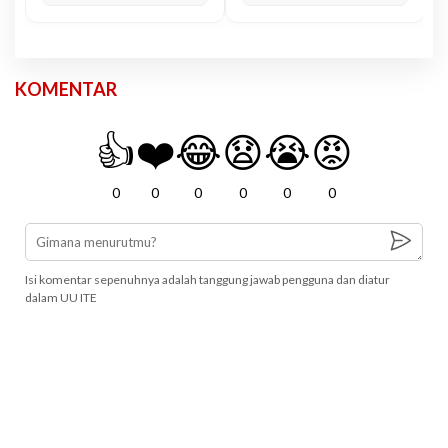
KOMENTAR
👍
❤️
😂
😧
😭
😡
0
0
0
0
0
0
Isi komentar sepenuhnya adalah tanggung jawab pengguna dan diatur
dalam UU ITE