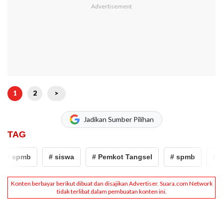
1
2
>
Jadikan Sumber Pilihan
TAG
# spmb
# siswa
# Pemkot Tangsel
# spmb
# si