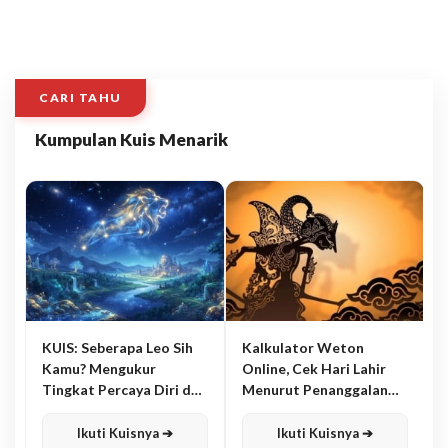
CARI TAHU
Kumpulan Kuis Menarik
KUIS: Seberapa Leo Sih
Kalkulator Weton
Kamu? Mengukur
Online, Cek Hari Lahir
Tingkat Percaya Diri dan
Menurut Penanggalan
Karisma
Jawa
Ikuti Kuisnya ➔
Ikuti Kuisnya ➔