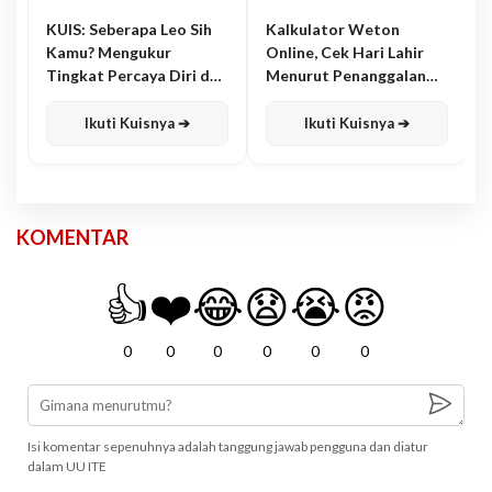
KUIS: Seberapa Leo Sih
Kalkulator Weton
Kamu? Mengukur
Online, Cek Hari Lahir
Tingkat Percaya Diri dan
Menurut Penanggalan
Karisma
Jawa
Ikuti Kuisnya ➔
Ikuti Kuisnya ➔
KOMENTAR
👍
❤️
😂
😧
😭
😡
0
0
0
0
0
0
Isi komentar sepenuhnya adalah tanggung jawab pengguna dan diatur
dalam UU ITE