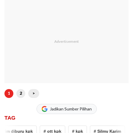
1
2
>
Jadikan Sumber Pilihan
TAG
im diburu kpk
# ott kpk
# kpk
# Silmy Karim
# w