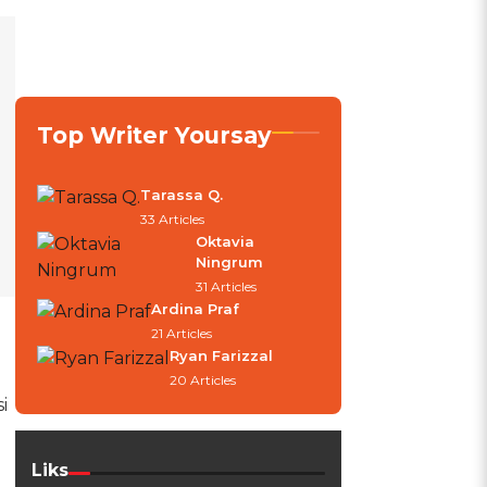
Top Writer Yoursay
Tarassa Q.
33 Articles
Oktavia
Ningrum
31 Articles
Ardina Praf
21 Articles
Ryan Farizzal
20 Articles
i
Liks