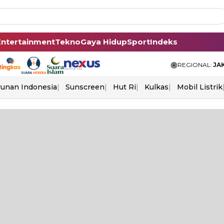
Entertainment
Tekno
Gaya Hidup
Sport
Indeks
REGIONAL:
JA
unan Indonesia
Sunscreen
Hut Ri
Kulkas
Mobil Listrik