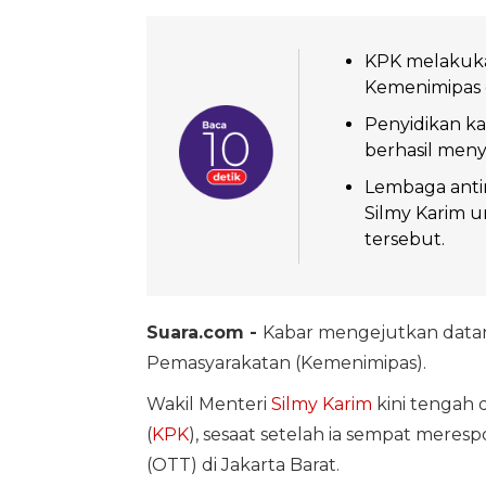
KPK melakuka
Kemenimipas di
Penyidikan ka
berhasil meny
Lembaga antir
Silmy Karim u
tersebut.
Suara.com -
Kabar mengejutkan datan
Pemasyarakatan (Kemenimipas).
Wakil Menteri
Silmy Karim
kini tengah 
(
KPK
), sesaat setelah ia sempat meresp
(OTT) di Jakarta Barat.