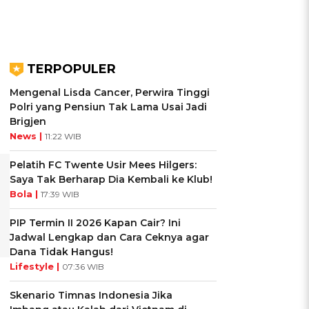
TERPOPULER
Mengenal Lisda Cancer, Perwira Tinggi
Polri yang Pensiun Tak Lama Usai Jadi
Brigjen
News |
11:22 WIB
Pelatih FC Twente Usir Mees Hilgers:
Saya Tak Berharap Dia Kembali ke Klub!
Bola |
17:39 WIB
PIP Termin II 2026 Kapan Cair? Ini
Jadwal Lengkap dan Cara Ceknya agar
Dana Tidak Hangus!
Lifestyle |
07:36 WIB
Skenario Timnas Indonesia Jika