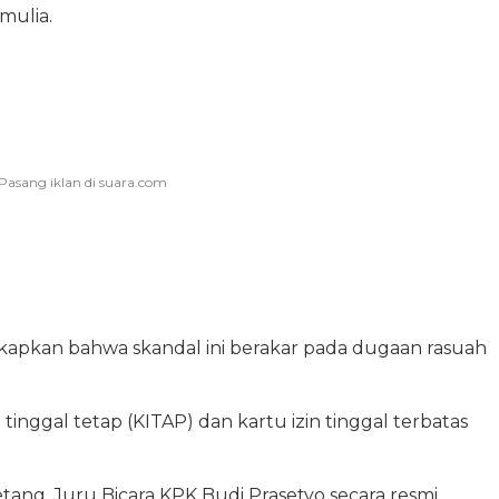
mulia.
pkan bahwa skandal ini berakar pada dugaan rasuah
 tinggal tetap (KITAP) dan kartu izin tinggal terbatas
ang. Juru Bicara KPK Budi Prasetyo secara resmi