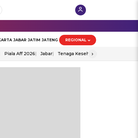
KARTA
JABAR
JATIM
JATENG
REGIONAL
›
Piala Aff 2026
Jabar
Tenaga Kesehatan
Ppad