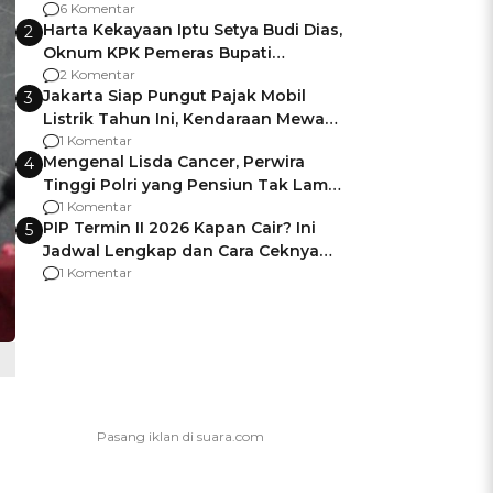
Gagalnya Negara Jamin Keamanan
6 Komentar
Harta Kekayaan Iptu Setya Budi Dias,
2
Oknum KPK Pemeras Bupati
Pemalang
2 Komentar
Jakarta Siap Pungut Pajak Mobil
3
Listrik Tahun Ini, Kendaraan Mewah
Kena hingga 75% PKB
1 Komentar
Mengenal Lisda Cancer, Perwira
4
Tinggi Polri yang Pensiun Tak Lama
Usai Jadi Brigjen
1 Komentar
PIP Termin II 2026 Kapan Cair? Ini
5
Jadwal Lengkap dan Cara Ceknya
agar Dana Tidak Hangus!
1 Komentar