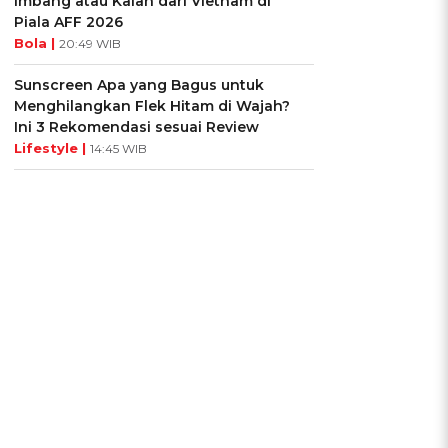
Imbang atau Kalah dari Vietnam di
Piala AFF 2026
Bola |
20:49 WIB
Sunscreen Apa yang Bagus untuk
Menghilangkan Flek Hitam di Wajah?
Ini 3 Rekomendasi sesuai Review
Lifestyle |
14:45 WIB