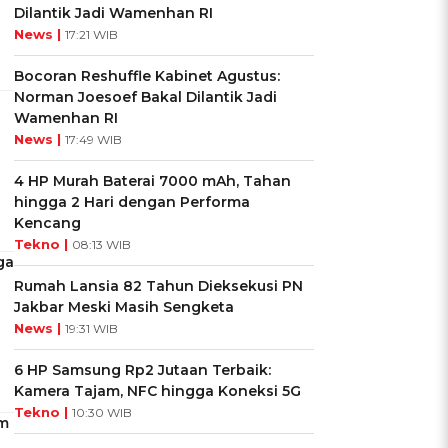
Dilantik Jadi Wamenhan RI
News |
17:21 WIB
Bocoran Reshuffle Kabinet Agustus:
Norman Joesoef Bakal Dilantik Jadi
Wamenhan RI
News |
17:49 WIB
4 HP Murah Baterai 7000 mAh, Tahan
hingga 2 Hari dengan Performa
Kencang
Tekno |
08:13 WIB
ga
Rumah Lansia 82 Tahun Dieksekusi PN
Jakbar Meski Masih Sengketa
News |
19:31 WIB
6 HP Samsung Rp2 Jutaan Terbaik:
Kamera Tajam, NFC hingga Koneksi 5G
Tekno |
10:30 WIB
im