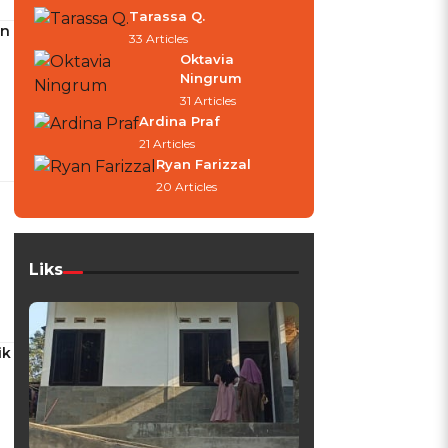
Tarassa Q.
en
33 Articles
Oktavia
Ningrum
31 Articles
Ardina Praf
21 Articles
Ryan Farizzal
20 Articles
Liks
ik