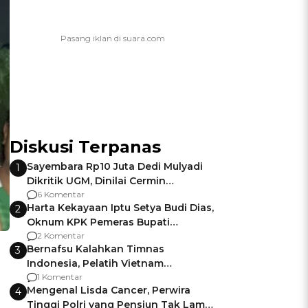
Diskusi Terpanas
Sayembara Rp10 Juta Dedi Mulyadi
1
Dikritik UGM, Dinilai Cermin
Gagalnya Negara Jamin Keamanan
6 Komentar
Harta Kekayaan Iptu Setya Budi Dias,
2
Oknum KPK Pemeras Bupati
Pemalang
2 Komentar
Bernafsu Kalahkan Timnas
3
Indonesia, Pelatih Vietnam
Berencana Pakai Jimat di Pakansari
1 Komentar
Mengenal Lisda Cancer, Perwira
4
Tinggi Polri yang Pensiun Tak Lama