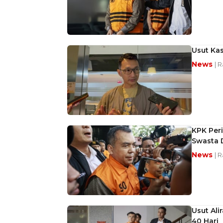
Usut Kas
News
| 
KPK Peri
Swasta 
News
| 
Usut Al
40 Hari