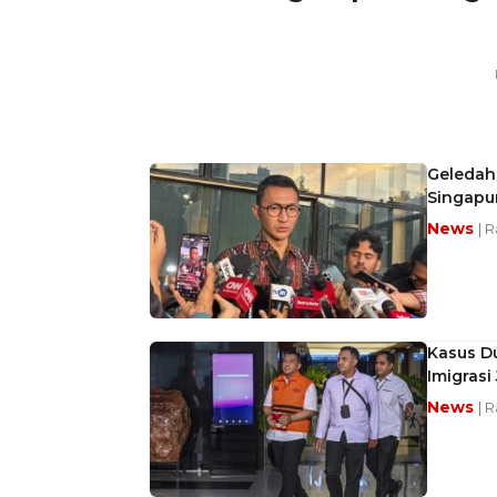
Geledah 
Singapur
News
| 
Kasus Du
Imigrasi
News
| 