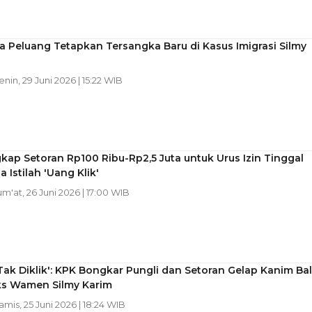
 Peluang Tetapkan Tersangka Baru di Kasus Imigrasi Silmy
Senin, 29 Juni 2026 | 15:22 WIB
ap Setoran Rp100 Ribu-Rp2,5 Juta untuk Urus Izin Tinggal
 Istilah 'Uang Klik'
Jum'at, 26 Juni 2026 | 17:00 WIB
ak Diklik': KPK Bongkar Pungli dan Setoran Gelap Kanim Bal
ks Wamen Silmy Karim
Kamis, 25 Juni 2026 | 18:24 WIB