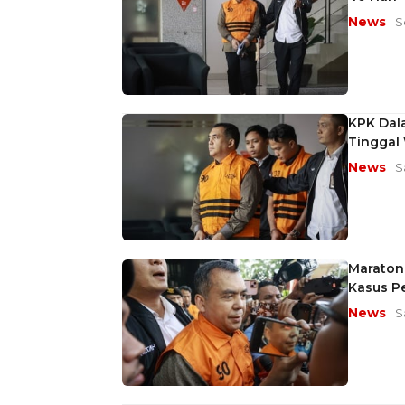
News
| 
KPK Dala
Tinggal
News
| 
Maraton 
Kasus P
News
| 