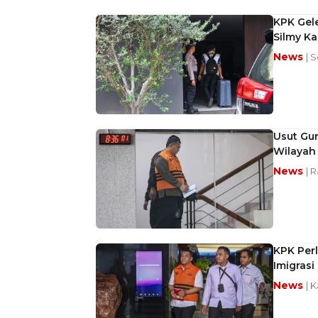
KPK Gele
Silmy Ka
News
| 
Usut Gur
Wilayah
News
| 
KPK Perl
Imigrasi
News
| 