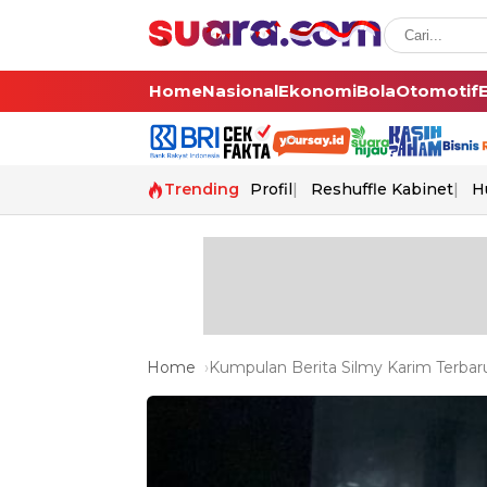
Home
Nasional
Ekonomi
Bola
Otomotif
Trending
Profil
Reshuffle Kabinet
H
Home
Kumpulan Berita Silmy Karim Terbaru