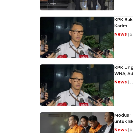
KPK Buka
Karim
News
| 
KPK Ungk
WNA, Ada
News
| 
Modus 'T
untuk E
News
| 