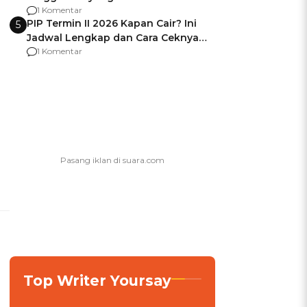
Usai Jadi Brigjen
1 Komentar
PIP Termin II 2026 Kapan Cair? Ini
5
Jadwal Lengkap dan Cara Ceknya
agar Dana Tidak Hangus!
1 Komentar
Top Writer Yoursay