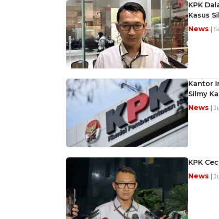
KPK Dal
Kasus Si
News
| 
Kantor 
Silmy Ka
News
| 
KPK Ceca
News
| J