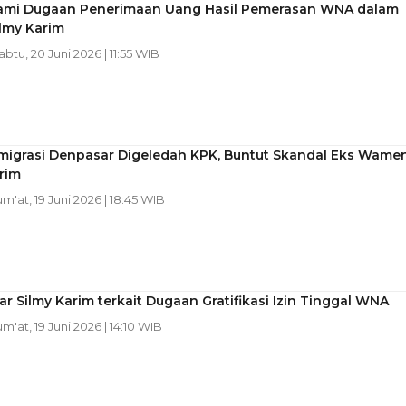
ami Dugaan Penerimaan Uang Hasil Pemerasan WNA dalam
lmy Karim
Sabtu, 20 Juni 2026 | 11:55 WIB
Imigrasi Denpasar Digeledah KPK, Buntut Skandal Eks Wame
rim
Jum'at, 19 Juni 2026 | 18:45 WIB
r Silmy Karim terkait Dugaan Gratifikasi Izin Tinggal WNA
um'at, 19 Juni 2026 | 14:10 WIB