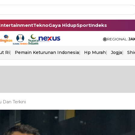
Entertainment
Tekno
Gaya Hidup
Sport
Indeks
REGIONAL:
JA
ut Ri
Pemain Keturunan Indonesia
Hp Murah
Jogja
Shi
 Dan Terkini