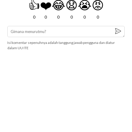
👍
❤️
😂
😧
😭
😡
0
0
0
0
0
0
Isi komentar sepenuhnya adalah tanggung jawab pengguna dan diatur
dalam UU ITE