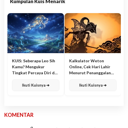
Kumpulan Kuis Menarik
KUIS: Seberapa Leo Sih
Kalkulator Weton
Kamu? Mengukur
Online, Cek Hari Lahir
Tingkat Percaya Diri dan
Menurut Penanggalan
Karisma
Jawa
Ikuti Kuisnya ➔
Ikuti Kuisnya ➔
KOMENTAR