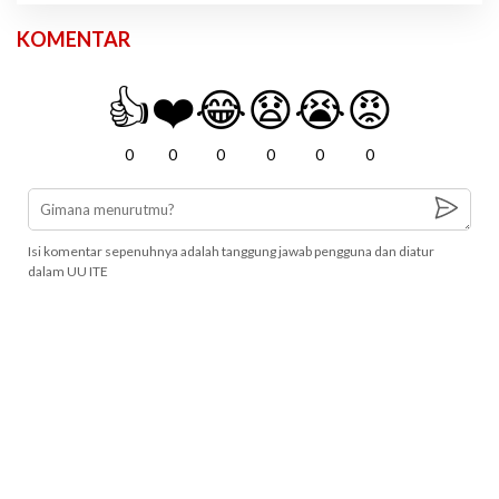
KOMENTAR
👍
❤️
😂
😧
😭
😡
0
0
0
0
0
0
Isi komentar sepenuhnya adalah tanggung jawab pengguna dan diatur
dalam UU ITE