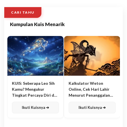
CARI TAHU
Kumpulan Kuis Menarik
KUIS: Seberapa Leo Sih
Kalkulator Weton
Kamu? Mengukur
Online, Cek Hari Lahir
Tingkat Percaya Diri dan
Menurut Penanggalan
Karisma
Jawa
Ikuti Kuisnya ➔
Ikuti Kuisnya ➔