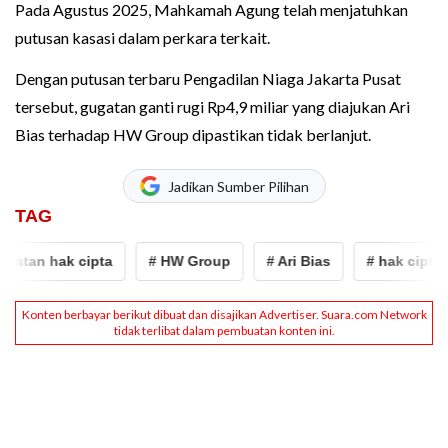
Pada Agustus 2025, Mahkamah Agung telah menjatuhkan
putusan kasasi dalam perkara terkait.
Dengan putusan terbaru Pengadilan Niaga Jakarta Pusat
tersebut, gugatan ganti rugi Rp4,9 miliar yang diajukan Ari
Bias terhadap HW Group dipastikan tidak berlanjut.
Jadikan Sumber Pilihan
TAG
atan hak cipta
# HW Group
# Ari Bias
# hak cipta