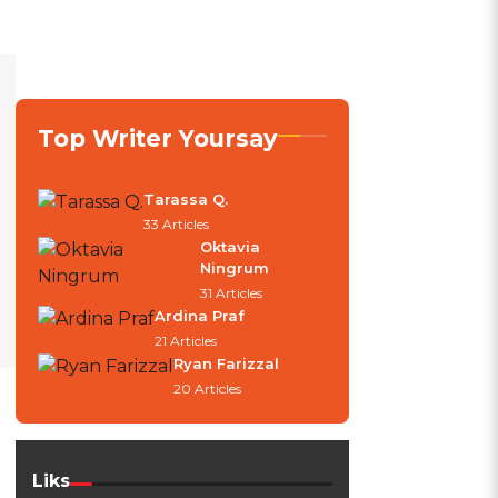
Top Writer Yoursay
Tarassa Q.
33 Articles
Oktavia
Ningrum
31 Articles
Ardina Praf
21 Articles
Ryan Farizzal
20 Articles
Liks