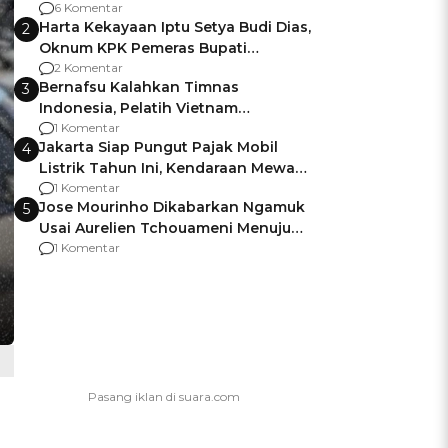
Gagalnya Negara Jamin Keamanan
6 Komentar
Harta Kekayaan Iptu Setya Budi Dias,
2
Oknum KPK Pemeras Bupati
Pemalang
2 Komentar
Bernafsu Kalahkan Timnas
3
Indonesia, Pelatih Vietnam
Berencana Pakai Jimat di Pakansari
1 Komentar
Jakarta Siap Pungut Pajak Mobil
4
Listrik Tahun Ini, Kendaraan Mewah
Kena hingga 75% PKB
1 Komentar
Jose Mourinho Dikabarkan Ngamuk
5
Usai Aurelien Tchouameni Menuju
Manchester United
1 Komentar