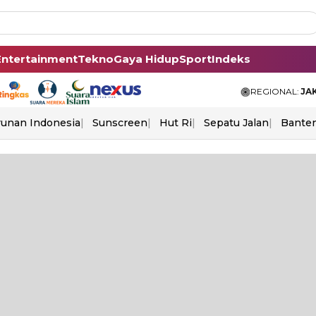
Entertainment
Tekno
Gaya Hidup
Sport
Indeks
REGIONAL:
JA
unan Indonesia
Sunscreen
Hut Ri
Sepatu Jalan
Bante