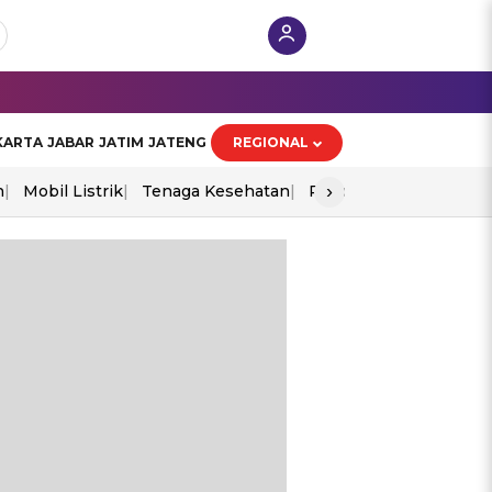
KARTA
JABAR
JATIM
JATENG
REGIONAL
›
n
Mobil Listrik
Tenaga Kesehatan
Piala Aff 2026
Ekono