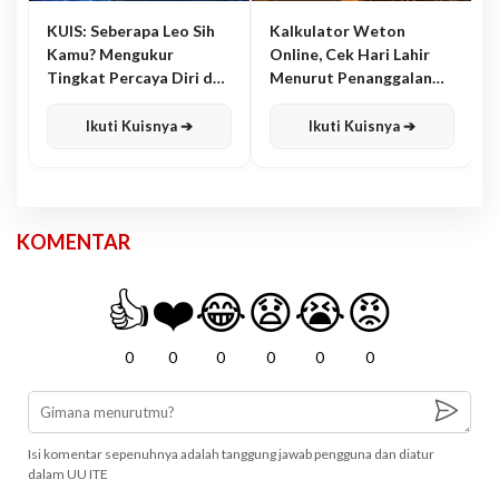
KUIS: Seberapa Leo Sih
Kalkulator Weton
Kamu? Mengukur
Online, Cek Hari Lahir
Tingkat Percaya Diri dan
Menurut Penanggalan
Karisma
Jawa
Ikuti Kuisnya ➔
Ikuti Kuisnya ➔
KOMENTAR
👍
❤️
😂
😧
😭
😡
0
0
0
0
0
0
Isi komentar sepenuhnya adalah tanggung jawab pengguna dan diatur
dalam UU ITE