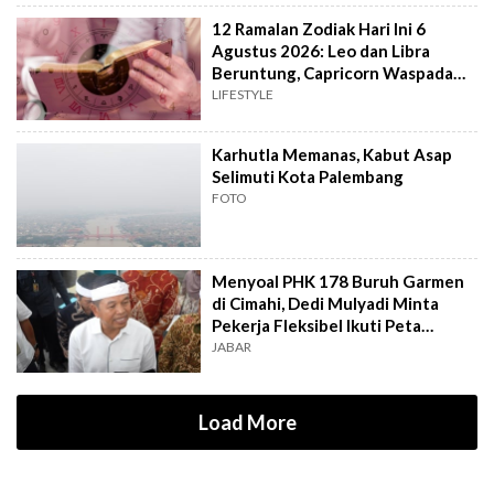
12 Ramalan Zodiak Hari Ini 6
Agustus 2026: Leo dan Libra
Beruntung, Capricorn Waspada
Konflik
LIFESTYLE
Karhutla Memanas, Kabut Asap
Selimuti Kota Palembang
FOTO
Menyoal PHK 178 Buruh Garmen
di Cimahi, Dedi Mulyadi Minta
Pekerja Fleksibel Ikuti Peta
Industri
JABAR
Load More