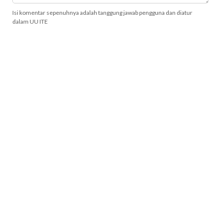
Isi komentar sepenuhnya adalah tanggung jawab pengguna dan diatur
dalam UU ITE