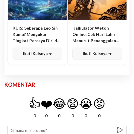
KUIS: Seberapa Leo Sih
Kalkulator Weton
Kamu? Mengukur
Online, Cek Hari Lahir
Tingkat Percaya Diri dan
Menurut Penanggalan
Karisma
Jawa
Ikuti Kuisnya ➔
Ikuti Kuisnya ➔
KOMENTAR
👍
❤️
😂
😧
😭
😡
0
0
0
0
0
0