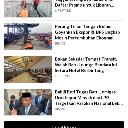
Daftar Promo untuk Liburan
Hemat
LIFESTYLE
Perang Timur Tengah Belum
Goyahkan Ekspor RI, BPS Ungkap
Mesin Pertumbuhan Ekonomi
Masih Ngebut
BISNIS
Bukan Sekadar Tempat Transit,
Wajah Baru Lounge Bandara Ini
Setara Hotel Berbintang
LIFESTYLE
Bahlil Beri Tugas Baru Lemigas
Urus Impor Minyak dan LPG,
Targetkan Pasokan Nasional Lebih
Terjamin
BISNIS