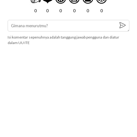
0
0
0
0
0
0
Isi komentar sepenuhnya adalah tanggung jawab pengguna dan diatur
dalam UU ITE