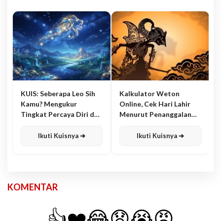
KUIS: Seberapa Leo Sih
Kalkulator Weton
Kamu? Mengukur
Online, Cek Hari Lahir
Tingkat Percaya Diri dan
Menurut Penanggalan
Karisma
Jawa
Ikuti Kuisnya ➔
Ikuti Kuisnya ➔
KOMENTAR
👍
❤️
😂
😧
😭
😡