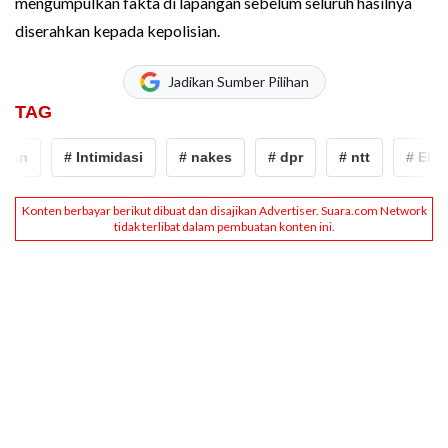
mengumpulkan fakta di lapangan sebelum seluruh hasilnya
diserahkan kepada kepolisian.
Jadikan Sumber Pilihan
TAG
# Intimidasi
# nakes
# dpr
# ntt
# Eliza Pr