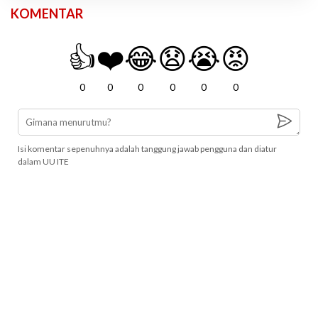
KOMENTAR
👍
❤️
😂
😧
😭
😡
0
0
0
0
0
0
Isi komentar sepenuhnya adalah tanggung jawab pengguna dan diatur
dalam UU ITE