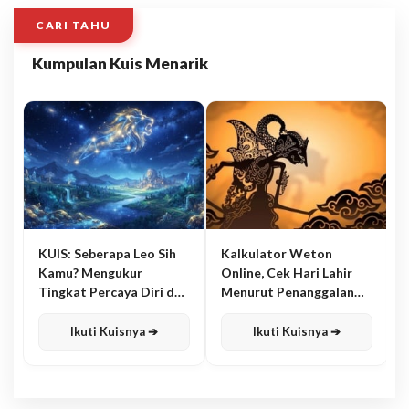
CARI TAHU
Kumpulan Kuis Menarik
KUIS: Seberapa Leo Sih
Kalkulator Weton
Kamu? Mengukur
Online, Cek Hari Lahir
Tingkat Percaya Diri dan
Menurut Penanggalan
Karisma
Jawa
Ikuti Kuisnya ➔
Ikuti Kuisnya ➔