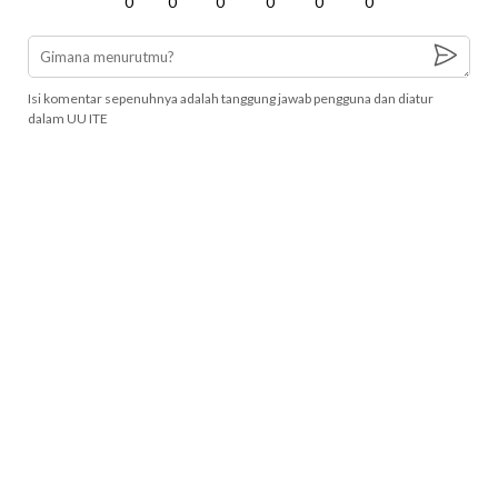
0
0
0
0
0
0
Isi komentar sepenuhnya adalah tanggung jawab pengguna dan diatur
dalam UU ITE