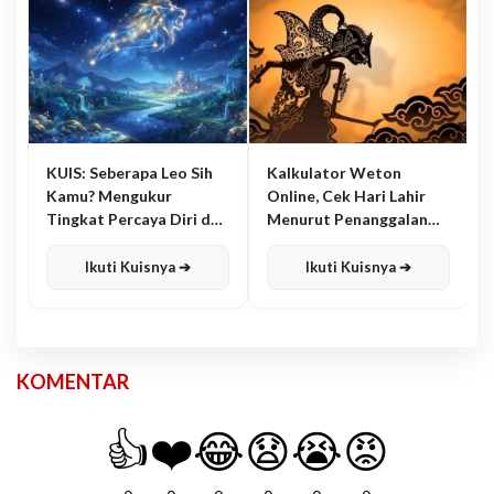
KUIS: Seberapa Leo Sih
Kalkulator Weton
Kamu? Mengukur
Online, Cek Hari Lahir
Tingkat Percaya Diri dan
Menurut Penanggalan
Karisma
Jawa
Ikuti Kuisnya ➔
Ikuti Kuisnya ➔
KOMENTAR
👍
❤️
😂
😧
😭
😡