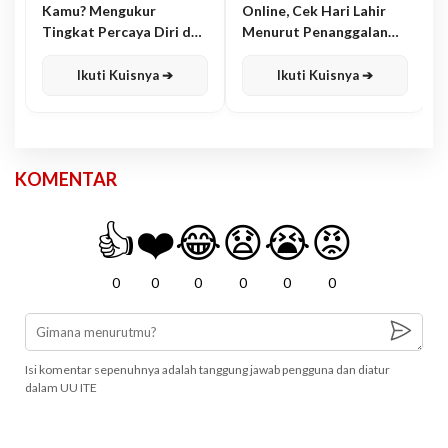
Kamu? Mengukur
Online, Cek Hari Lahir
Tingkat Percaya Diri dan
Menurut Penanggalan
Karisma
Jawa
Ikuti Kuisnya ➔
Ikuti Kuisnya ➔
KOMENTAR
👍
❤️
😂
😧
😭
😡
0
0
0
0
0
0
Isi komentar sepenuhnya adalah tanggung jawab pengguna dan diatur
dalam UU ITE