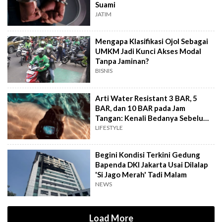
Suami
JATIM
Mengapa Klasifikasi Ojol Sebagai
UMKM Jadi Kunci Akses Modal
Tanpa Jaminan?
BISNIS
Arti Water Resistant 3 BAR, 5
BAR, dan 10 BAR pada Jam
Tangan: Kenali Bedanya Sebelum
Beli
LIFESTYLE
Begini Kondisi Terkini Gedung
Bapenda DKI Jakarta Usai Dilalap
'Si Jago Merah' Tadi Malam
NEWS
Load More