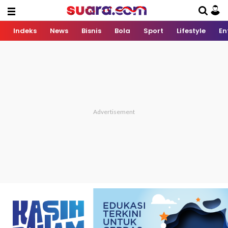
Indeks
News
Bisnis
Bola
Sport
Lifestyle
En