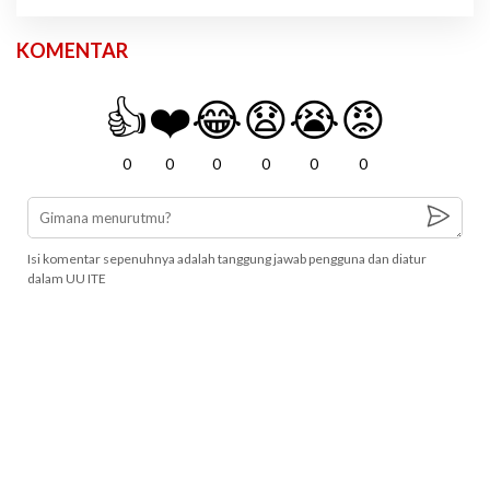
KOMENTAR
👍
❤️
😂
😧
😭
😡
0
0
0
0
0
0
Isi komentar sepenuhnya adalah tanggung jawab pengguna dan diatur
dalam UU ITE