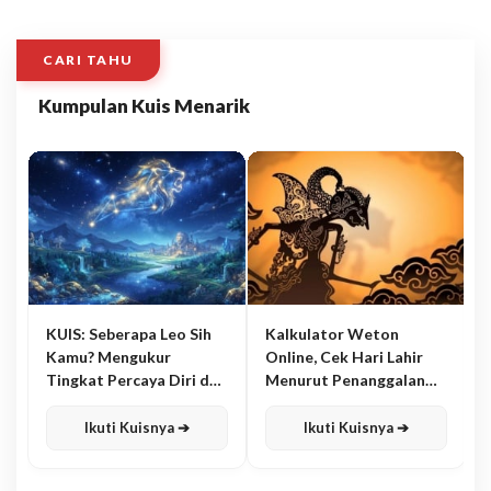
CARI TAHU
Kumpulan Kuis Menarik
KUIS: Seberapa Leo Sih
Kalkulator Weton
Kamu? Mengukur
Online, Cek Hari Lahir
Tingkat Percaya Diri dan
Menurut Penanggalan
Karisma
Jawa
Ikuti Kuisnya ➔
Ikuti Kuisnya ➔