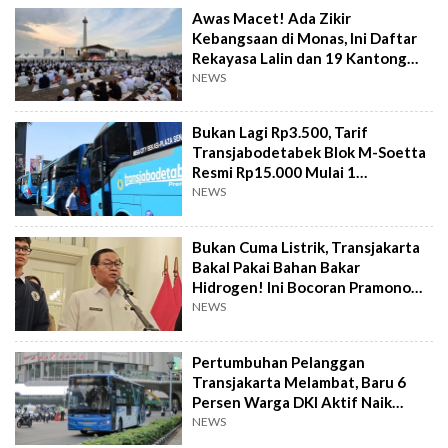
Awas Macet! Ada Zikir
Kebangsaan di Monas, Ini Daftar
Rekayasa Lalin dan 19 Kantong
Parkir
NEWS
Bukan Lagi Rp3.500, Tarif
Transjabodetabek Blok M-Soetta
Resmi Rp15.000 Mulai 1
September
NEWS
Bukan Cuma Listrik, Transjakarta
Bakal Pakai Bahan Bakar
Hidrogen! Ini Bocoran Pramono
Anung
NEWS
Pertumbuhan Pelanggan
Transjakarta Melambat, Baru 6
Persen Warga DKI Aktif Naik
Transportasi Umum
NEWS