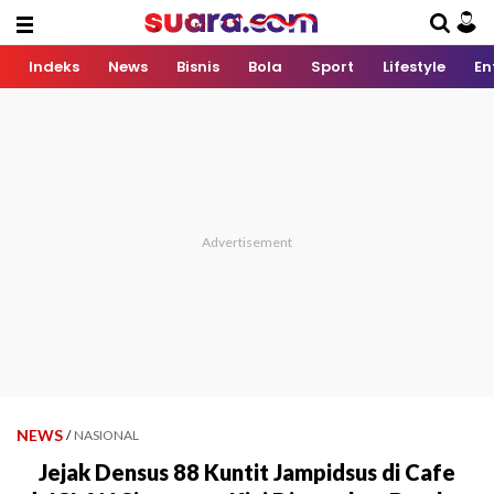
Indeks
News
Bisnis
Bola
Sport
Lifestyle
En
NEWS
/
NASIONAL
Jejak Densus 88 Kuntit Jampidsus di Cafe