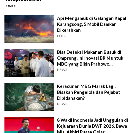
SUMUT
Api Mengamuk di Galangan Kapal
Karangsong, 5 Mobil Damkar
Dikerahkan
FOTO
Bisa Deteksi Makanan Busuk di
Ompreng, Ini Inovasi BRIN untuk
MBG yang Bikin Prabowo
Kepincut
NEWS
Keracunan MBG Marak Lagi,
Bisakah Pengelola dan Pejabat
Dipidanakan?
NEWS
8 Wakil Indonesia Jadi Unggulan di
Kejuaraan Dunia BWF 2026, Bawa
Misi Akhiri Puasa Gelar