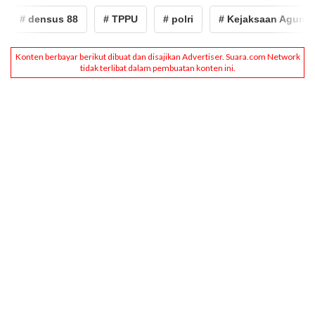
# densus 88
# TPPU
# polri
# Kejaksaan Agung