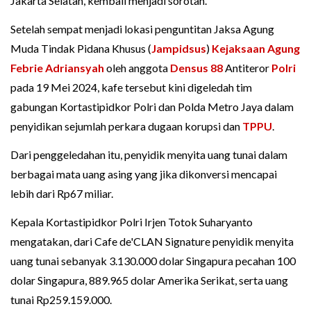
Jakarta Selatan, kembali menjadi sorotan.
Setelah sempat menjadi lokasi penguntitan Jaksa Agung
Muda Tindak Pidana Khusus (
Jampidsus
)
Kejaksaan Agung
Febrie Adriansyah
oleh anggota
Densus 88
Antiteror
Polri
pada 19 Mei 2024, kafe tersebut kini digeledah tim
gabungan Kortastipidkor Polri dan Polda Metro Jaya dalam
penyidikan sejumlah perkara dugaan korupsi dan
TPPU
.
Dari penggeledahan itu, penyidik menyita uang tunai dalam
berbagai mata uang asing yang jika dikonversi mencapai
lebih dari Rp67 miliar.
Kepala Kortastipidkor Polri Irjen Totok Suharyanto
mengatakan, dari Cafe de'CLAN Signature penyidik menyita
uang tunai sebanyak 3.130.000 dolar Singapura pecahan 100
dolar Singapura, 889.965 dolar Amerika Serikat, serta uang
tunai Rp259.159.000.