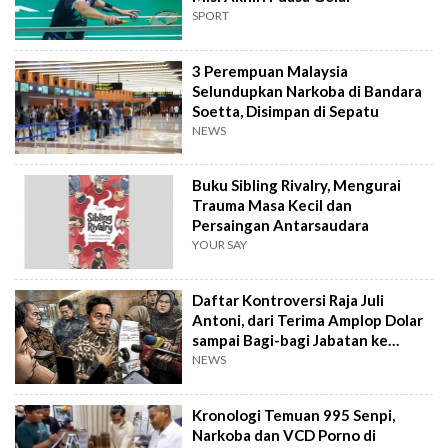
SPORT
3 Perempuan Malaysia
Selundupkan Narkoba di Bandara
Soetta, Disimpan di Sepatu
NEWS
Buku Sibling Rivalry, Mengurai
Trauma Masa Kecil dan
Persaingan Antarsaudara
YOUR SAY
Daftar Kontroversi Raja Juli
Antoni, dari Terima Amplop Dolar
sampai Bagi-bagi Jabatan ke
Kader PSI
NEWS
Kronologi Temuan 995 Senpi,
Narkoba dan VCD Porno di