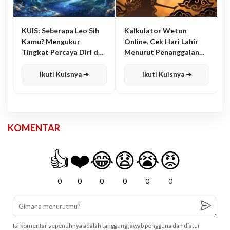
KUIS: Seberapa Leo Sih
Kalkulator Weton
Kamu? Mengukur
Online, Cek Hari Lahir
Tingkat Percaya Diri dan
Menurut Penanggalan
Karisma
Jawa
Ikuti Kuisnya ➔
Ikuti Kuisnya ➔
KOMENTAR
👍
❤️
😂
😧
😭
😡
0
0
0
0
0
0
Isi komentar sepenuhnya adalah tanggung jawab pengguna dan diatur