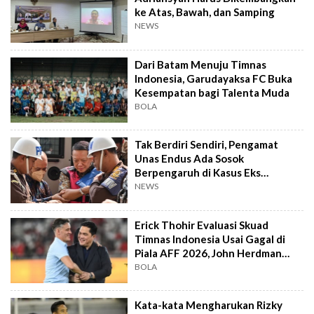
ke Atas, Bawah, dan Samping
NEWS
Dari Batam Menuju Timnas
Indonesia, Garudayaksa FC Buka
Kesempatan bagi Talenta Muda
BOLA
Tak Berdiri Sendiri, Pengamat
Unas Endus Ada Sosok
Berpengaruh di Kasus Eks
Jampidsus
NEWS
Erick Thohir Evaluasi Skuad
Timnas Indonesia Usai Gagal di
Piala AFF 2026, John Herdman
Out?
BOLA
Kata-kata Mengharukan Rizky