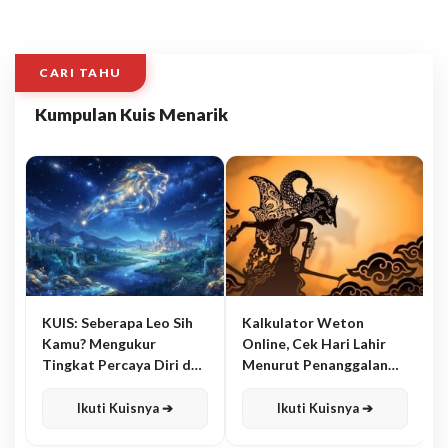
CARI TAHU
Kumpulan Kuis Menarik
KUIS: Seberapa Leo Sih
Kalkulator Weton
Kamu? Mengukur
Online, Cek Hari Lahir
Tingkat Percaya Diri dan
Menurut Penanggalan
Karisma
Jawa
Ikuti Kuisnya ➔
Ikuti Kuisnya ➔