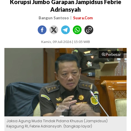
Korupsi Jumbo Garapan Jampidsus Febrie
Adriansyah
Bangun Santoso
Suara.Com
Kamis, 09 Juli 2026 | 15:05 WIB
Perbesar
Jaksa Agung Muda Tindak Pidana Khusus (Jampidsus)
Kejagung RI, Febrie Adriansyah. (tangkap layar)