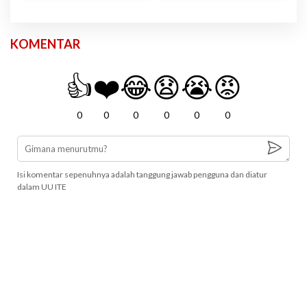
KOMENTAR
👍
❤️
😂
😧
😭
😡
0
0
0
0
0
0
Isi komentar sepenuhnya adalah tanggung jawab pengguna dan diatur
dalam UU ITE