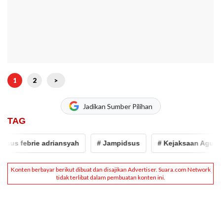
1
2
>
Jadikan Sumber Pilihan
TAG
 febrie adriansyah
# Jampidsus
# Kejaksaan Agung