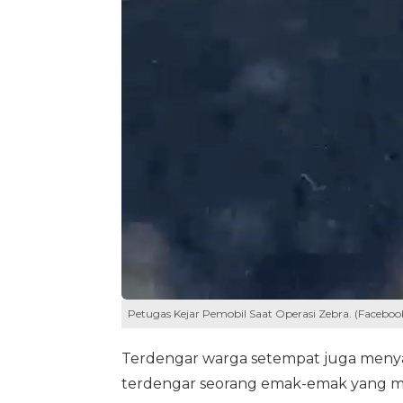
Petugas Kejar Pemobil Saat Operasi Zebra. (Faceboo
Terdengar warga setempat juga menyal
terdengar seorang emak-emak yang men