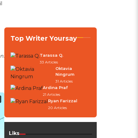
l
Top Writer Yoursay
Tarassa Q.
n.
33 Articles
Oktavia
Ningrum
31 Articles
Ardina Praf
21 Articles
Ryan Farizzal
20 Articles
Liks