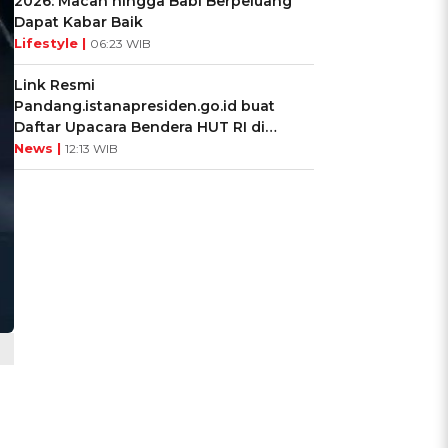
2026: Macan hingga Babi Berpeluang
Dapat Kabar Baik
Lifestyle |
06:23 WIB
Link Resmi
Pandang.istanapresiden.go.id buat
Daftar Upacara Bendera HUT RI di
Istana Negara
News |
12:13 WIB