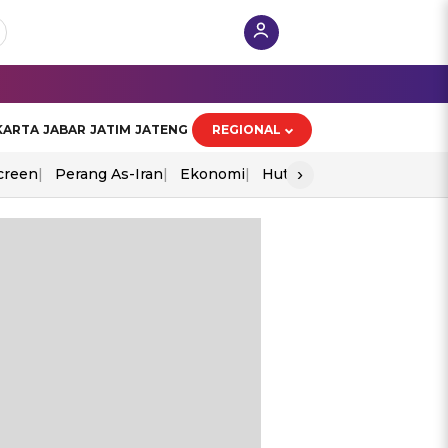
KARTA
JABAR
JATIM
JATENG
REGIONAL
›
creen
Perang As-Iran
Ekonomi
Hut Ri