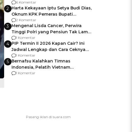
Gagalnya Negara Jamin Keamanan
6 Komentar
Harta Kekayaan Iptu Setya Budi Dias,
2
Oknum KPK Pemeras Bupati
Pemalang
2 Komentar
Mengenal Lisda Cancer, Perwira
3
Tinggi Polri yang Pensiun Tak Lama
Usai Jadi Brigjen
1 Komentar
PIP Termin II 2026 Kapan Cair? Ini
4
Jadwal Lengkap dan Cara Ceknya
agar Dana Tidak Hangus!
1 Komentar
Bernafsu Kalahkan Timnas
5
Indonesia, Pelatih Vietnam
Berencana Pakai Jimat di Pakansari
1 Komentar