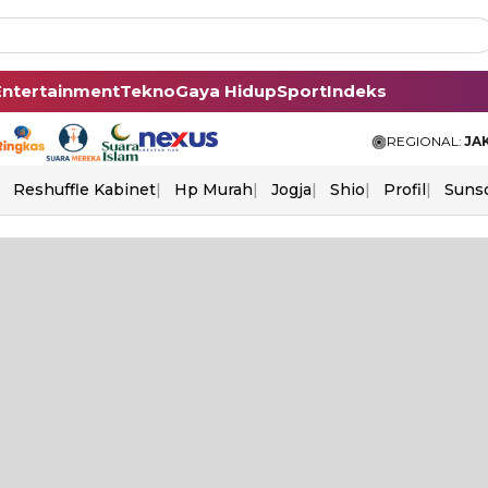
Entertainment
Tekno
Gaya Hidup
Sport
Indeks
REGIONAL:
JA
Reshuffle Kabinet
Hp Murah
Jogja
Shio
Profil
Suns