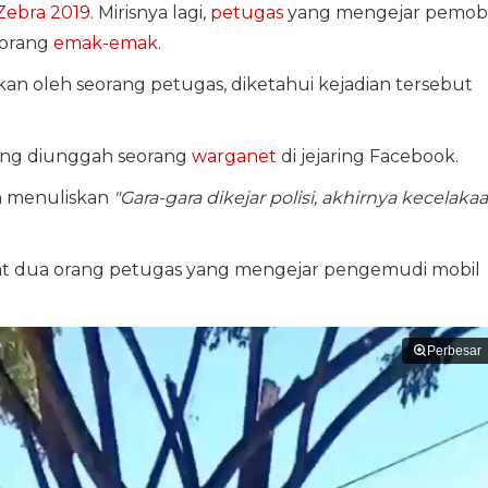
Zebra 2019
. Mirisnya lagi,
petugas
yang mengejar pemobi
eorang
emak-emak
.
kan oleh seorang petugas, diketahui kejadian tersebut
ng diunggah seorang
warganet
di jejaring Facebook.
h menuliskan
"Gara-gara dikejar polisi, akhirnya kecelakaa
lihat dua orang petugas yang mengejar pengemudi mobil
Perbesar