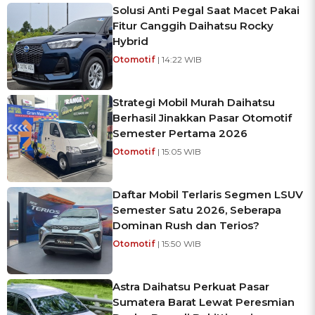
Solusi Anti Pegal Saat Macet Pakai
Fitur Canggih Daihatsu Rocky
Hybrid
Otomotif
| 14:22 WIB
Strategi Mobil Murah Daihatsu
Berhasil Jinakkan Pasar Otomotif
Semester Pertama 2026
Otomotif
| 15:05 WIB
Daftar Mobil Terlaris Segmen LSUV
Semester Satu 2026, Seberapa
Dominan Rush dan Terios?
Otomotif
| 15:50 WIB
Astra Daihatsu Perkuat Pasar
Sumatera Barat Lewat Peresmian