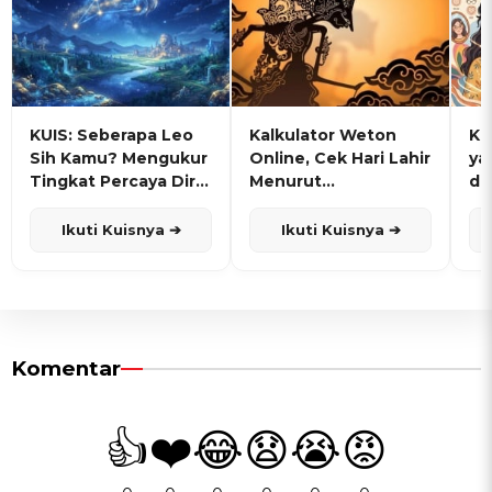
KUIS: Seberapa Leo
Kalkulator Weton
KU
Sih Kamu? Mengukur
Online, Cek Hari Lahir
ya
Tingkat Percaya Diri
Menurut
de
dan Karisma
Penanggalan Jawa
Ikuti Kuisnya ➔
Ikuti Kuisnya ➔
Komentar
👍
❤️
😂
😧
😭
😡