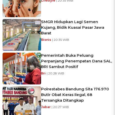
Lifestyle
| 20:35 WIB
SMGR Hidupkan Lagi Semen
Kujang, Bidik Kuasai Pasar Jawa
Barat
Bisnis
| 20:35 WIB
Pemerintah Buka Peluang
Perpanjang Penempatan Dana SAL,
BRI Sambut Positif
Bri
| 20:28 WIB
Polrestabes Bandung Sita 176.970
Butir Obat Keras Ilegal, 68
Tersangka Ditangkap
Jabar
| 20:27 WIB