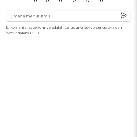
0
0
0
0
0
0
Isi komentar sepenuhnya adalah tanggung jawab pengguna dan
diatur dalam UU ITE