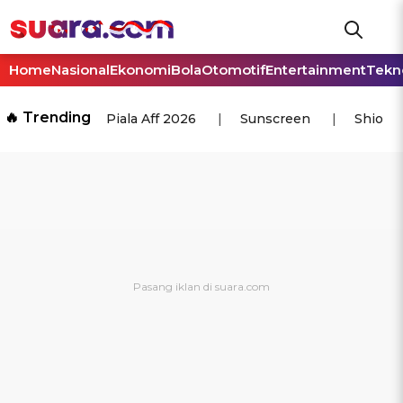
Home
Nasional
Ekonomi
Bola
Otomotif
Entertainment
Tekn
🔥 Trending
Piala Aff 2026
Sunscreen
Shio