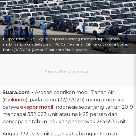
Ekspor mobil 2019. Sejumlah pekera sedang mempersiapkan mobil-
mobil yang akan diekspor di IPC Car Terminal, Cilincing, Jakarta Utara,
Rabu (9/1/2019). [Antara/ Indrianto Eko Suwarso]
Suara.com -
Asosiasi pabrikan mobil Tanah Air
(
Gaikindo
), pada Rabu (22/1/2020) mengumumkan
bahwa
ekspor mobil
Indonesia sepanjang tahun 2019
mencapai 332.023 unit atau naik 25 persen dari
pencapaian tahun lalu yang sebanyak 264.553 unit.
Angka 332.023 unit itu, jelas Gabungan Industri