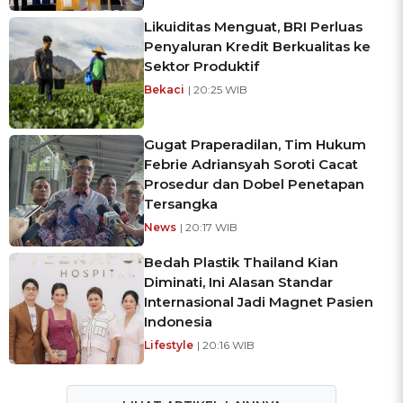
Likuiditas Menguat, BRI Perluas
Penyaluran Kredit Berkualitas ke
Sektor Produktif
Bekaci
| 20:25 WIB
Gugat Praperadilan, Tim Hukum
Febrie Adriansyah Soroti Cacat
Prosedur dan Dobel Penetapan
Tersangka
News
| 20:17 WIB
Bedah Plastik Thailand Kian
Diminati, Ini Alasan Standar
Internasional Jadi Magnet Pasien
Indonesia
Lifestyle
| 20:16 WIB