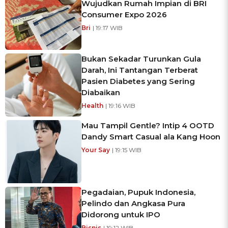
Wujudkan Rumah Impian di BRI
Consumer Expo 2026
Bri
| 19:17 WIB
Bukan Sekadar Turunkan Gula
Darah, Ini Tantangan Terberat
Pasien Diabetes yang Sering
Diabaikan
Health
| 19:16 WIB
Mau Tampil Gentle? Intip 4 OOTD
Dandy Smart Casual ala Kang Hoon
Your Say
| 19:15 WIB
Pegadaian, Pupuk Indonesia,
Pelindo dan Angkasa Pura
Didorong untuk IPO
Bisnis
| 19:12 WIB