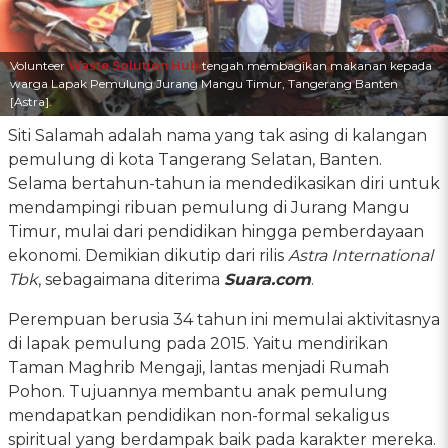
Volunteer
Waste Solution Hub
tengah membagikan makanan kepada
warga Lapak Pemulung Jurang Mangu Timur, Tangerang Banten
[Astra].
Siti Salamah adalah nama yang tak asing di kalangan
pemulung di kota Tangerang Selatan, Banten.
Selama bertahun-tahun ia mendedikasikan diri untuk
mendampingi ribuan pemulung di Jurang Mangu
Timur, mulai dari pendidikan hingga pemberdayaan
ekonomi. Demikian dikutip dari rilis
Astra International
Tbk
, sebagaimana diterima
Suara.com
.
Perempuan berusia 34 tahun ini memulai aktivitasnya
di lapak pemulung pada 2015. Yaitu mendirikan
Taman Maghrib Mengaji, lantas menjadi Rumah
Pohon. Tujuannya membantu anak pemulung
mendapatkan pendidikan non-formal sekaligus
spiritual yang berdampak baik pada karakter mereka.