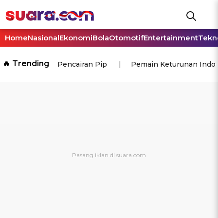
Home
Nasional
Ekonomi
Bola
Otomotif
Entertainment
Tekn
🔥 Trending
Pencairan Pip
Pemain Keturunan Indo