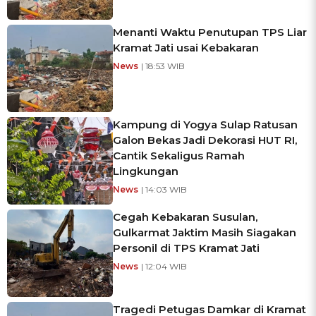
Menanti Waktu Penutupan TPS Liar
Kramat Jati usai Kebakaran
News
| 18:53 WIB
Kampung di Yogya Sulap Ratusan
Galon Bekas Jadi Dekorasi HUT RI,
Cantik Sekaligus Ramah
Lingkungan
News
| 14:03 WIB
Cegah Kebakaran Susulan,
Gulkarmat Jaktim Masih Siagakan
Personil di TPS Kramat Jati
News
| 12:04 WIB
Tragedi Petugas Damkar di Kramat