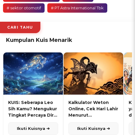
# sektor otomotif
# PT Astra International Tbk
CARI TAHU
Kumpulan Kuis Menarik
KUIS: Seberapa Leo
Kalkulator Weton
KU
Sih Kamu? Mengukur
Online, Cek Hari Lahir
ya
Tingkat Percaya Diri
Menurut
de
dan Karisma
Penanggalan Jawa
Ikuti Kuisnya ➔
Ikuti Kuisnya ➔