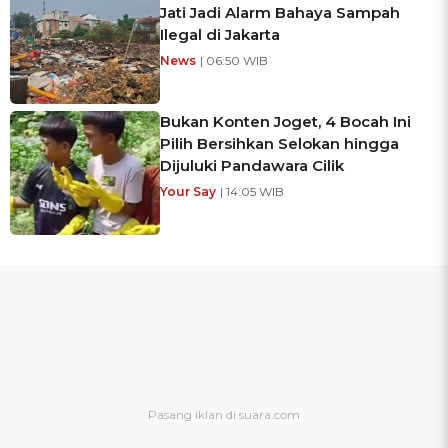
Jati Jadi Alarm Bahaya Sampah
Ilegal di Jakarta
News
| 06:50 WIB
Bukan Konten Joget, 4 Bocah Ini
Pilih Bersihkan Selokan hingga
Dijuluki Pandawara Cilik
Your Say
| 14:05 WIB