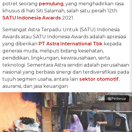
potret seorang
pemulung
, yang menghadirkan rasa
khusus di hati Siti Salamah, salah satu peraih 12th
SATU Indonesia Awards
2021.
Semangat Astra Terpadu Untuk (SATU) Indonesia
Awards atau SATU Indonesia Awards adalah apresiasi
yang diberikan
PT Astra International Tbk
kepada
generasi muda, meliputi bidang kesehatan,
pendidikan, lingkungan, kewirausahaan, serta
teknologi. Sementara Astra sendiri adalah perusahaan
nasional yang berbasis sinergi dan terdiversifikasi pada
tujuh segmen usaha, antara lain
sektor otomotif
,
asuransi, dan jasa keuangan.
Perbesar