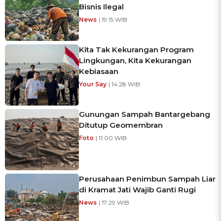
Bisnis Ilegal
News
| 19:15 WIB
Kita Tak Kekurangan Program
Lingkungan, Kita Kekurangan
Kebiasaan
Your Say
| 14:28 WIB
Gunungan Sampah Bantargebang
Ditutup Geomembran
Foto
| 11:00 WIB
Perusahaan Penimbun Sampah Liar
di Kramat Jati Wajib Ganti Rugi
News
| 17:29 WIB