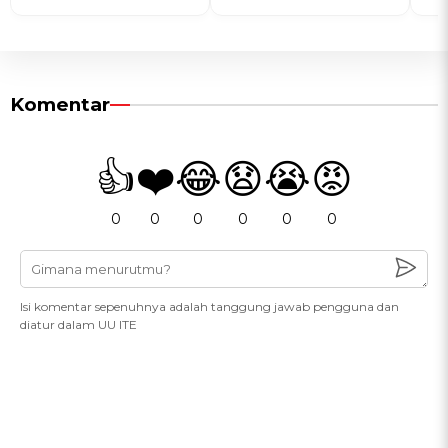
Komentar
👍
❤️
😂
😧
😭
😡
0
0
0
0
0
0
Isi komentar sepenuhnya adalah tanggung jawab pengguna dan
diatur dalam UU ITE