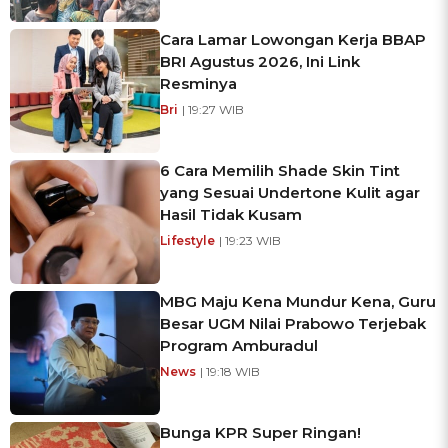
Cara Lamar Lowongan Kerja BBAP
BRI Agustus 2026, Ini Link
Resminya
Bri
| 19:27 WIB
6 Cara Memilih Shade Skin Tint
yang Sesuai Undertone Kulit agar
Hasil Tidak Kusam
Lifestyle
| 19:23 WIB
MBG Maju Kena Mundur Kena, Guru
Besar UGM Nilai Prabowo Terjebak
Program Amburadul
News
| 19:18 WIB
Bunga KPR Super Ringan!