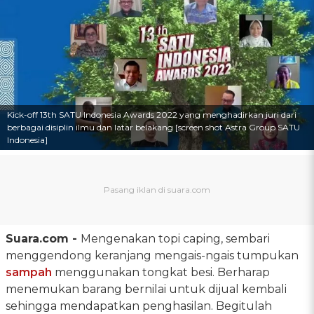
Kick-off 13th SATU Indonesia Awards 2022 yang menghadirkan juri dari
berbagai disiplin ilmu dan latar belakang [screen shot Astra Group SATU
Indonesia]
Suara.com -
Mengenakan topi caping, sembari
menggendong keranjang mengais-ngais tumpukan
sampah
menggunakan tongkat besi. Berharap
menemukan barang bernilai untuk dijual kembali
sehingga mendapatkan penghasilan. Begitulah